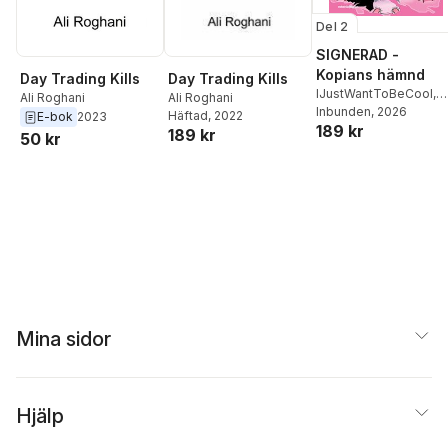
Del 2
SIGNERAD -
Kopians hämnd
Day Trading Kills
Day Trading Kills
IJustWantToBeCool
,
Ali Roghani
Ali Roghani
Joel Adolphson
Inbunden
, 2026
,
Emil
Häftad
, 2022
E-bok
2023
189 kr
Ejdemo Beer
,
Victor
189 kr
50 kr
Beer
Mina sidor
Hjälp