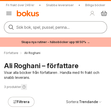
Fri frakt över 249 kr
•
Snabba leveranser
•
Billiga böcker
Sök bok, spel, pussel, penna...
Skapa nya rutiner – hälsoböcker upp till 50% →
Författare
Ali Roghani
Ali Roghani – författare
Visar alla böcker från författaren . Handla med fri frakt och
snabb leverans.
3
produkter
Filtrera
Sortera:
Trendande