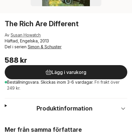
The Rich Are Different
Av
Susan Howatch
Häftad, Engelska, 2013
Del i serien
Simon & Schuster
588 kr
Lägg i varukorg
Beställningsvara.
Skickas
inom 3-6 vardagar
.
Fri frakt över
249 kr.
Produktinformation
Hoppa över listan
Mer från samma författare