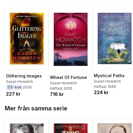
Mystical Paths
Glittering Images
Wheel Of Fortune
Susan Howatch
Susan Howatch
Susan Howatch
Häftad
, 1996
E-bok
2026
Häftad
, 2005
224 kr
227 kr
716 kr
Hoppa över listan
Mer från samma serie