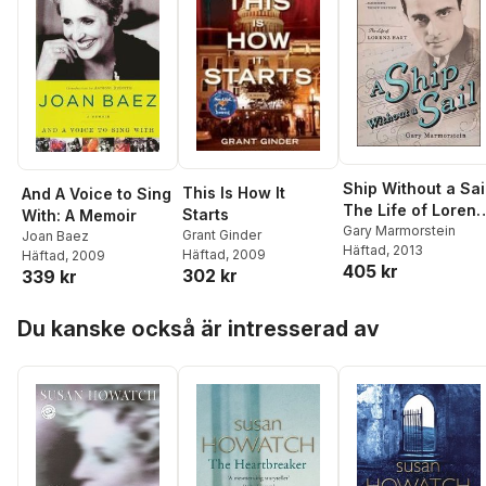
Ship Without a Sai
This Is How It
And A Voice to Sing
The Life of Lorenz
Starts
With: A Memoir
Hart
Gary Marmorstein
Grant Ginder
Joan Baez
Häftad
, 2013
Häftad
, 2009
Häftad
, 2009
405 kr
302 kr
339 kr
Hoppa över listan
Du kanske också är intresserad av