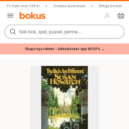
Fri frakt över 249 kr
•
Snabba leveranser
•
Billiga böcker
Sök bok, spel, pussel, penna...
Skapa nya rutiner – hälsoböcker upp till 50% →