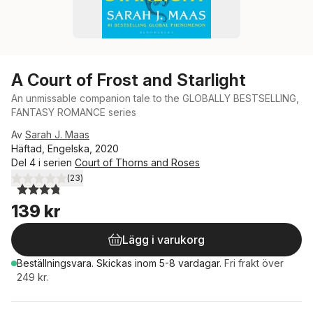
A Court of Frost and Starlight
An unmissable companion tale to the GLOBALLY BESTSELLING,
FANTASY ROMANCE series
Av
Sarah J. Maas
Häftad, Engelska, 2020
Del 4 i serien
Court of Thorns and Roses
(
23
)
3,8
utav 5 stjärnor. Totalt antal röster:
139 kr
Lägg i varukorg
Beställningsvara.
Skickas
inom 5-8 vardagar
.
Fri frakt över
249 kr.