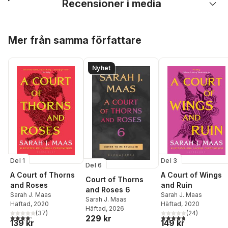
Recensioner i media
Hoppa över listan
Mer från samma författare
Nyhet
Del 1
Del 3
Del 6
A Court of Thorns
A Court of Wings
Court of Thorns
and Roses
and Ruin
and Roses 6
Sarah J. Maas
Sarah J. Maas
Sarah J. Maas
Häftad
, 2020
Häftad
, 2020
Häftad
, 2026
(
37
)
(
24
)
4,2
utav 5 stjärnor. Totalt antal röster:
4,8
utav 5 stjärnor. Tota
229 kr
139 kr
149 kr