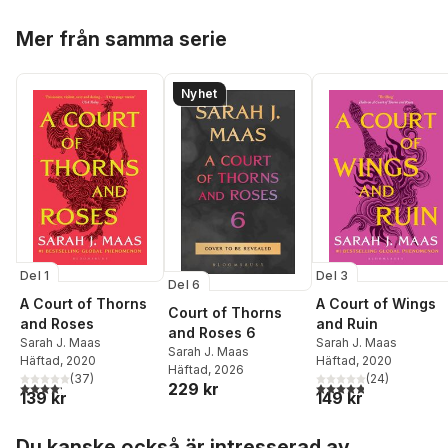
Hoppa över listan
Mer från samma serie
Nyhet
Del 1
Del 3
Del 6
A Court of Thorns
A Court of Wings
Court of Thorns
and Roses
and Ruin
and Roses 6
Sarah J. Maas
Sarah J. Maas
Sarah J. Maas
Häftad
, 2020
Häftad
, 2020
Häftad
, 2026
(
37
)
(
24
)
4,2
utav 5 stjärnor. Totalt antal röster:
4,8
utav 5 stjärnor. Tota
229 kr
139 kr
149 kr
Hoppa över listan
Du kanske också är intresserad av