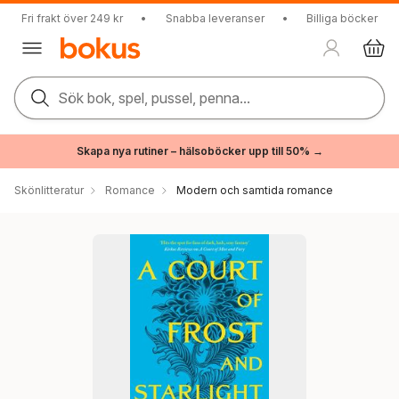
Fri frakt över 249 kr
•
Snabba leveranser
•
Billiga böcker
Sök bok, spel, pussel, penna...
Skapa nya rutiner – hälsoböcker upp till 50% →
Skönlitteratur
Romance
Modern och samtida romance