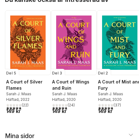
Del 5
Del 3
Del 2
A Court of Silver
A Court of Wings
A Court of Mist an
Flames
and Ruin
Fury
Sarah J. Maas
Sarah J. Maas
Sarah J. Maas
Häftad
, 2022
Häftad
, 2020
Häftad
, 2020
(
22
)
(
24
)
(
37
)
4,8
utav 5 stjärnor. Totalt antal röster:
4,8
utav 5 stjärnor. Totalt antal röster:
4,8
utav 5 stjärnor. Tota
149 kr
149 kr
149 kr
Mina sidor