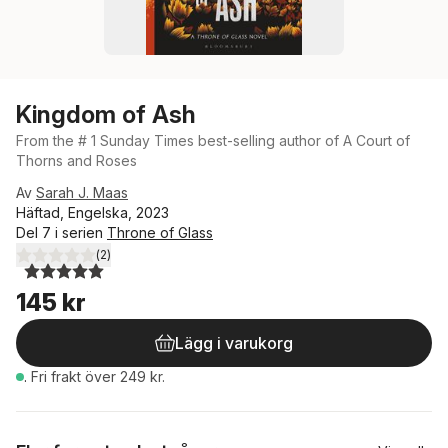
Kingdom of Ash
From the # 1 Sunday Times best-selling author of A Court of
Thorns and Roses
Av
Sarah J. Maas
Häftad, Engelska, 2023
Del 7 i serien
Throne of Glass
(
2
)
5,0
utav 5 stjärnor. Totalt antal röster:
145 kr
Lägg i varukorg
.
Fri frakt över 249 kr.