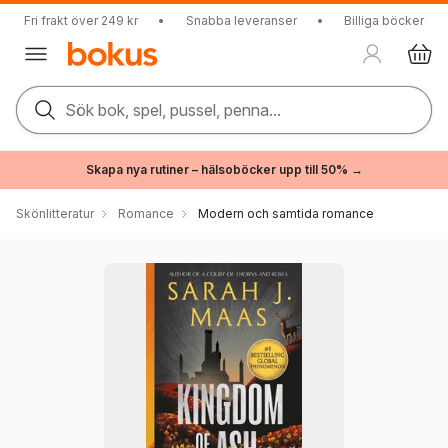
Fri frakt över 249 kr
•
Snabba leveranser
•
Billiga böcker
Sök bok, spel, pussel, penna...
Skapa nya rutiner – hälsoböcker upp till 50% →
Skönlitteratur
Romance
Modern och samtida romance