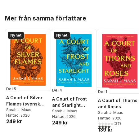
Hoppa över listan
Mer från samma författare
Nyhet
Nyhet
Del 5
Del 4
Del 1
A Court of Silver
A Court of Frost
A Court of Thorns
Flames (svensk
and Starlight
and Roses
utgåva)
Sarah J. Maas
(svensk utgåva)
Sarah J. Maas
Sarah J. Maas
Häftad
, 2026
Häftad
, 2026
Häftad
, 2020
249 kr
249 kr
(
37
)
4,2
utav 5 stjärnor. Tota
139 kr