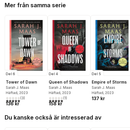
Hoppa över listan
Mer från samma serie
Del 6
Del 4
Del 5
Tower of Dawn
Queen of Shadows
Empire of Storms
Sarah J. Maas
Sarah J. Maas
Sarah J. Maas
Häftad
, 2023
Häftad
, 2023
Häftad
, 2023
137 kr
(
3
)
(
1
)
5,0
utav 5 stjärnor. Totalt antal röster:
5,0
utav 5 stjärnor. Totalt antal röster:
136 kr
158 kr
Hoppa över listan
Du kanske också är intresserad av