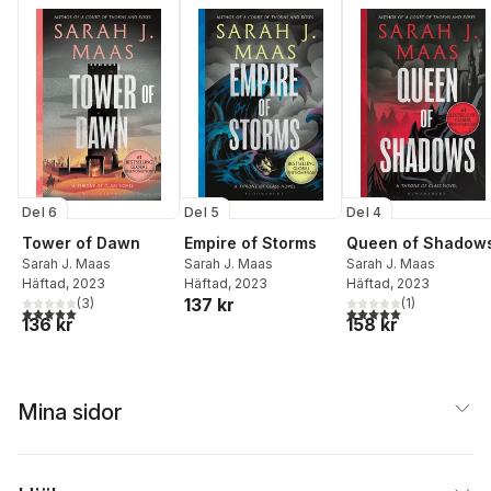
Del 6
Del 5
Del 4
Tower of Dawn
Empire of Storms
Queen of Shadow
Sarah J. Maas
Sarah J. Maas
Sarah J. Maas
Häftad
, 2023
Häftad
, 2023
Häftad
, 2023
137 kr
(
3
)
(
1
)
5,0
utav 5 stjärnor. Totalt antal röster:
5,0
utav 5 stjärnor. Tota
136 kr
158 kr
Mina sidor