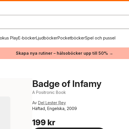
okus Play
E-böcker
Ljudböcker
Pocketböcker
Spel och pussel
Skapa nya rutiner – hälsoböcker upp till 50% →
Badge of Infamy
A Positronic Book
Av
Del Lester Rey
Häftad, Engelska, 2009
199 kr