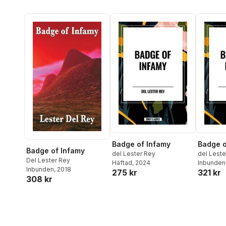
Badge of Infamy
Badge o
Badge of Infamy
del Lester Rey
del Leste
Del Lester Rey
Häftad
, 2024
Inbunden
Inbunden
, 2018
275 kr
321 kr
308 kr