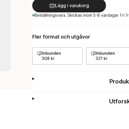
Lägg i varukorg
Beställningsvara.
Skickas
inom 5-8 vardagar
.
Fri f
Fler format och utgåvor
Inbunden
Inbunden
308 kr
321 kr
Produk
Utfors