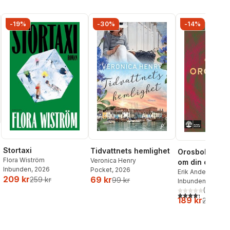
-19%
-30%
-14%
Stortaxi
Tidvattnets hemlighet
Orosboken : t
Flora Wiström
Veronica Henry
om din oro i f
Inbunden
, 2026
Pocket
, 2026
Erik Andersson
,
T
209 kr
69 kr
259 kr
99 kr
Wahlund
Inbunden
, 2024
(
3
)
4,3
utav 5 stjärnor
189 kr
219 kr