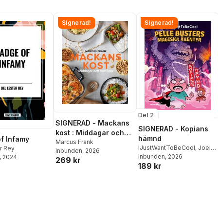
Signerad!
Signerad!
Del 2
SIGNERAD - Mackans
SIGNERAD - Kopians
kost : Middagar och
hämnd
f Infamy
matlådor
Marcus Frank
IJustWantToBeCool
,
Joel
r Rey
Inbunden
, 2026
Adolphson
Inbunden
, 2026
,
Emil Ejdemo
, 2024
269 kr
189 kr
Beer
,
Victor Beer