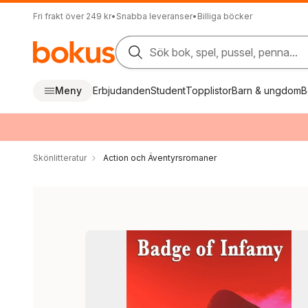
Fri frakt över 249 kr
•
Snabba leveranser
•
Billiga böcker
Sök bok, spel, pussel, penna...
Meny
Erbjudanden
Student
Topplistor
Barn & ungdom
B
Skönlitteratur
Action och Äventyrsromaner