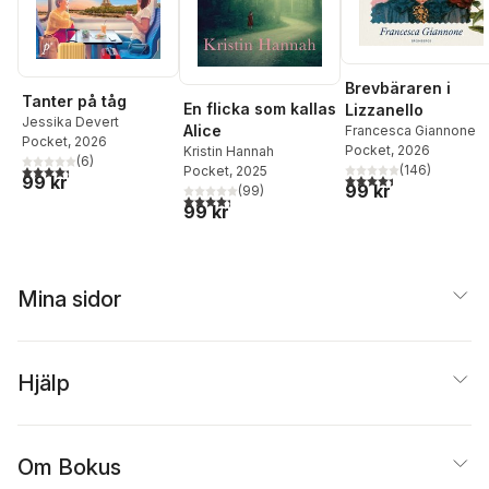
Brevbäraren i
Tanter på tåg
En flicka som kallas
Lizzanello
Jessika Devert
Alice
Francesca Giannone
Pocket
, 2026
Pocket
, 2026
Kristin Hannah
(
6
)
4,3
utav 5 stjärnor. Totalt antal röster:
(
146
)
Pocket
, 2025
4,4
utav 5 stjärnor. Tota
99 kr
99 kr
(
99
)
4,3
utav 5 stjärnor. Totalt antal röster:
99 kr
Mina sidor
Hjälp
Om Bokus