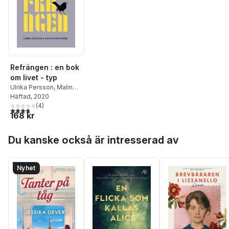
Refrängen : en bok
om livet - typ
Ulrika Persson
,
Malin
Nordström
Häftad
, 2020
(
4
)
3,8
utav 5 stjärnor. Totalt antal röster:
168 kr
Hoppa över listan
Du kanske också är intresserad av
Nyhet