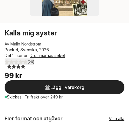
Kalla mig syster
Av
Malin Nordström
Pocket, Svenska, 2026
Del 1 i serien
Drömmarnas sekel
(
26
)
4,1
utav 5 stjärnor. Totalt antal röster:
99 kr
Lägg i varukorg
Skickas
.
Fri frakt över 249 kr.
Fler format och utgåvor
Visa alla