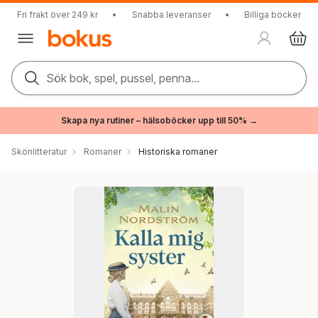
Fri frakt över 249 kr
•
Snabba leveranser
•
Billiga böcker
Sök bok, spel, pussel, penna...
Skapa nya rutiner – hälsoböcker upp till 50% →
Skönlitteratur
Romaner
Historiska romaner