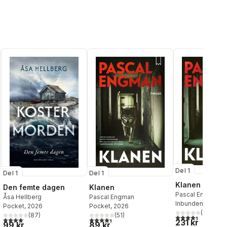
Del 1
Del 1
Del 1
Klanen
Den femte dagen
Klanen
Pascal Engman
Åsa Hellberg
Pascal Engman
Inbunden
, 2025
Pocket
, 2026
Pocket
, 2026
(
42
)
al röster:
(
87
)
(
51
)
4,4
utav 5 stjärnor
4,1
utav 5 stjärnor. Totalt antal röster:
4,4
utav 5 stjärnor. Totalt antal röster:
231 kr
99 kr
89 kr