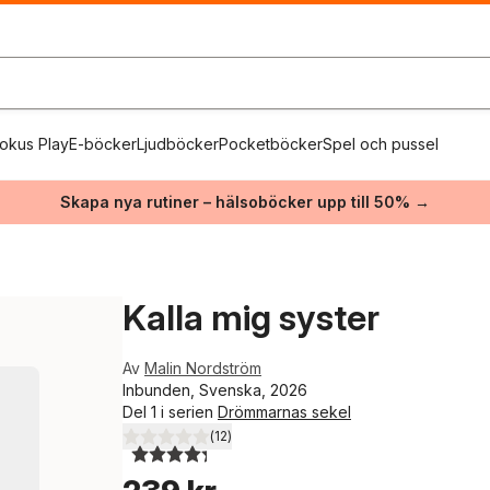
okus Play
E-böcker
Ljudböcker
Pocketböcker
Spel och pussel
Skapa nya rutiner – hälsoböcker upp till 50% →
Kalla mig syster
Av
Malin Nordström
Inbunden, Svenska, 2026
Del 1 i serien
Drömmarnas sekel
(
12
)
4,3
utav 5 stjärnor. Totalt antal röster: