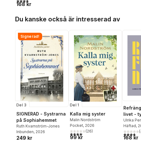
3,8
utav 5 stjärnor. Totalt antal röster:
168 kr
Hoppa över listan
Du kanske också är intresserad av
Signerad!
Del 3
Del 1
Refräng
SIGNERAD - Systrarna
Kalla mig syster
livet - t
på Sophiahemmet
Malin Nordström
Ulrika Pe
Pocket
, 2026
Nordströ
Häftad
, 
Ruth Kvarnström-Jones
(
26
)
(
Inbunden
, 2026
4,1
utav 5 stjärnor. Totalt antal röster:
3,8
utav 5 
99 kr
168 kr
249 kr