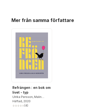
Hoppa över listan
Mer från samma författare
Refrängen : en bok om
livet - typ
Ulrika Persson
,
Malin
Nordström
Häftad
, 2020
(
4
)