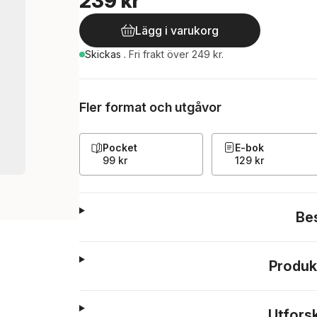
239 kr
Lägg i varukorg
Skickas
.
Fri frakt över 249 kr.
Fler format och utgåvor
Pocket
E-bok
99 kr
129 kr
Be
Produk
Utfors