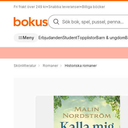
Fri frakt över 249 kr
•
Snabba leveranser
•
Billiga böcker
Sök bok, spel, pussel, penna...
Meny
Erbjudanden
Student
Topplistor
Barn & ungdom
B
Skönlitteratur
Romaner
Historiska romaner