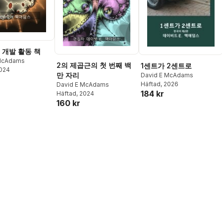
 개발 활동 책
 McAdams
2의 제곱근의 첫 번째 백
1센트가 2센트로
2024
만 자리
David E McAdams
Häftad
, 2026
David E McAdams
184 kr
Häftad
, 2024
160 kr