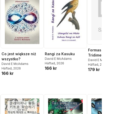
Formas
Co jest większe niż
Rangi za Kasuku
Tridimensiona
wszystko?
David E McAdams
David E McAdam
Häftad
, 2026
David E McAdams
Häftad
, 2026
166 kr
Häftad
, 2026
179 kr
166 kr