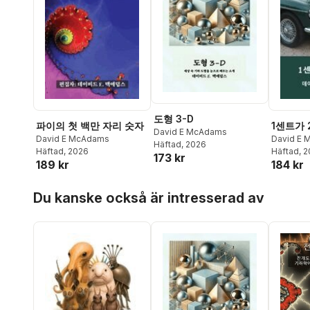
도형 3-D
파이의 첫 백만 자리 숫자
1센트가
David E McAdams
David E McAdams
David E
Häftad
, 2026
Häftad
, 2026
Häftad
, 
173 kr
189 kr
184 kr
Hoppa över listan
Du kanske också är intresserad av