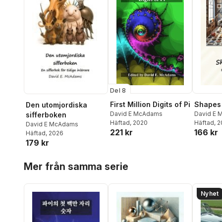
Del 8
First Million Digits of Pi
Shapes
Den utomjordiska
David E McAdams
David E
sifferboken
Häftad
, 2020
Häftad
, 
David E McAdams
221 kr
166 kr
Häftad
, 2026
179 kr
Hoppa över listan
Mer från samma serie
Nyhet