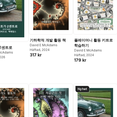
기하학적 개발 활동 책
플레이머니 활동 키트로
David E McAdams
학습하기
 2센트로
Häftad
, 2024
David E McAdams
 McAdams
317 kr
Häftad
, 2024
2026
179 kr
Nyhet