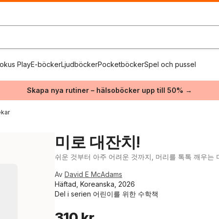
okus Play
E-böcker
Ljudböcker
Pocketböcker
Spel och pussel
Skapa nya rutiner – hälsoböcker upp till 50% →
ekar
미로 대잔치!
쉬운 것부터 아주 어려운 것까지, 머리를 톡톡 깨우는 미
Av
David E McAdams
Häftad, Koreanska, 2026
Del i serien
어린이를 위한 수학책
310 kr