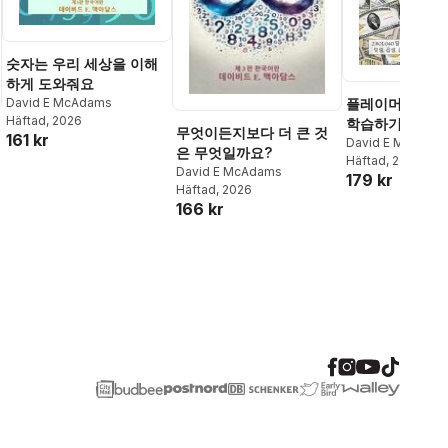
숫자는 우리 세상을 이해
하게 도와줘요
David E McAdams
플레이머니 활동
Häftad
, 2026
학습하기
무엇이든지보다 더 큰 것
161 kr
David E McAdam
은 무엇일까요?
Häftad
, 2024
David E McAdams
179 kr
Häftad
, 2026
166 kr