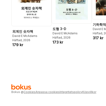
기하학적
도형 3-D
David E
외계인 숫자책
Häftad
, 
David E McAdams
David E McAdams
317 kr
Häftad
, 2026
Häftad
, 2026
173 kr
179 kr
Bokus
@
Cookies
Anpassa cookies
Integritetspolicy
Köpvillkor