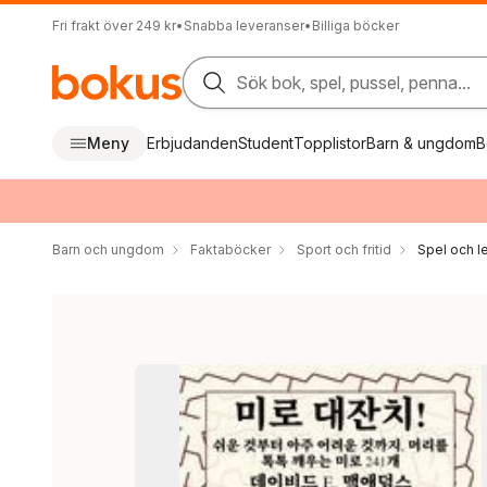
Fri frakt över 249 kr
•
Snabba leveranser
•
Billiga böcker
Sök bok, spel, pussel, penna...
Meny
Erbjudanden
Student
Topplistor
Barn & ungdom
B
Barn och ungdom
Faktaböcker
Sport och fritid
Spel och l