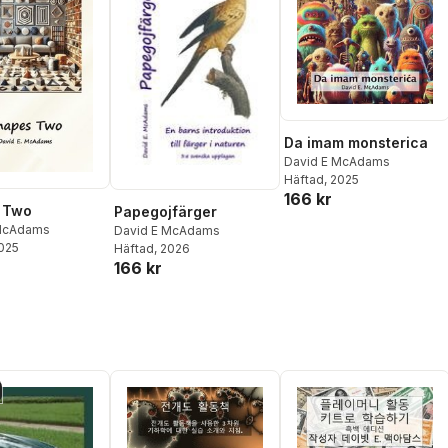
Da imam monsterica
David E McAdams
Häftad
, 2025
166 kr
 Two
Papegojfärger
 McAdams
David E McAdams
2025
Häftad
, 2026
166 kr