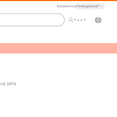
Kundservice
Företagskund?
로 241개