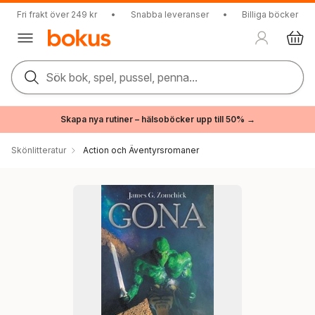
Fri frakt över 249 kr
•
Snabba leveranser
•
Billiga böcker
Sök bok, spel, pussel, penna...
Skapa nya rutiner – hälsoböcker upp till 50% →
Skönlitteratur
Action och Äventyrsromaner