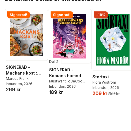
Signerad!
Signerad!
-19%
Del 2
SIGNERAD -
SIGNERAD -
Mackans kost :
Kopians hämnd
Stortaxi
Middagar och
Marcus Frank
IJustWantToBeCool
,
Flora Wiström
Inbunden
, 2026
matlådor
Joel Adolphson
Inbunden
, 2026
,
Emil
Inbunden
, 2026
269 kr
189 kr
Ejdemo Beer
,
Victor
209 kr
259 kr
Beer