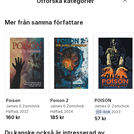
Utforska kategorier
Hoppa över listan
Mer från samma författare
Poison
Poison 2
POISON
James G Zomchick
James G Zomchick
James G. Zomchick
Häftad
, 2022
Häftad
, 2024
E-bok
2023
160 kr
185 kr
57 kr
Hoppa över listan
Du kanske också är intresserad av