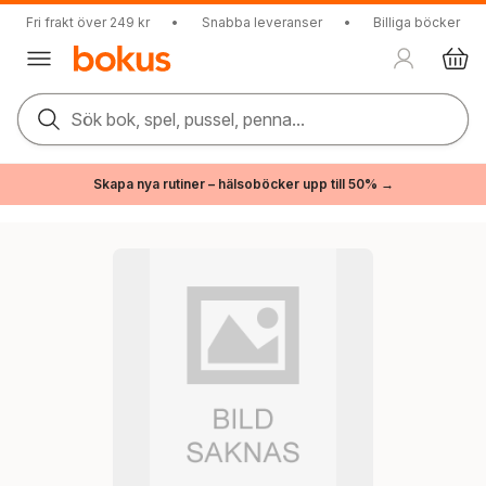
Fri frakt över 249 kr
•
Snabba leveranser
•
Billiga böcker
Sök bok, spel, pussel, penna...
Skapa nya rutiner – hälsoböcker upp till 50% →