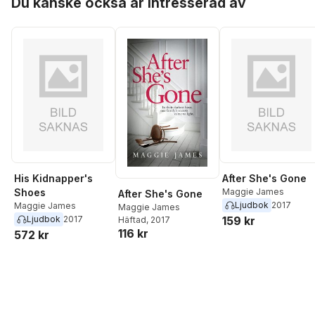
Du kanske också är intresserad av
His Kidnapper's
After She's Gone
Shoes
Maggie James
After She's Gone
Ljudbok
2017
Maggie James
Maggie James
Ljudbok
2017
159 kr
Häftad
, 2017
116 kr
572 kr