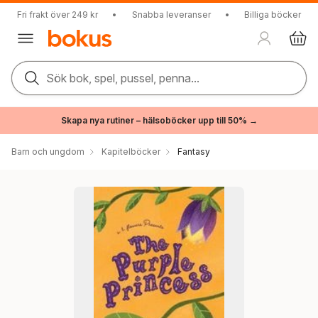
Fri frakt över 249 kr
•
Snabba leveranser
•
Billiga böcker
Sök bok, spel, pussel, penna...
Skapa nya rutiner – hälsoböcker upp till 50% →
Barn och ungdom
Kapitelböcker
Fantasy