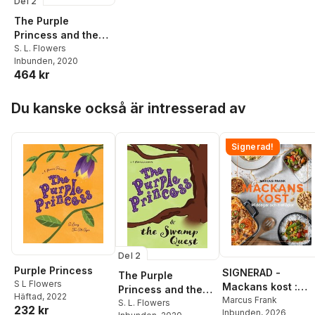
Del 2
The Purple
Princess and the
Swamp Quest
S. L. Flowers
Inbunden
, 2020
464 kr
Hoppa över listan
Du kanske också är intresserad av
Signerad!
Del 2
Purple Princess
SIGNERAD -
The Purple
S L Flowers
Mackans kost :
Princess and the
Häftad
, 2022
Middagar och
Marcus Frank
Swamp Quest
S. L. Flowers
232 kr
Inbunden
, 2026
matlådor