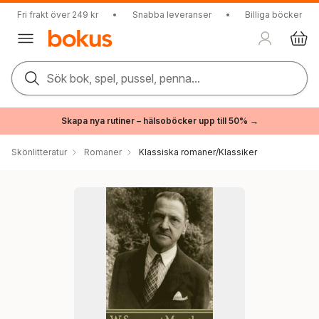
Fri frakt över 249 kr
•
Snabba leveranser
•
Billiga böcker
Sök bok, spel, pussel, penna...
Skapa nya rutiner – hälsoböcker upp till 50% →
Skönlitteratur
Romaner
Klassiska romaner/Klassiker