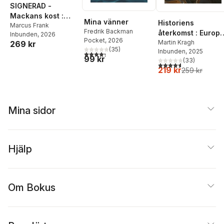
SIGNERAD -
Mackans kost :
Mina vänner
Historiens
Middagar och
Marcus Frank
Fredrik Backman
återkomst : Europ
Inbunden
, 2026
matlådor
Pocket
, 2026
och
Martin Kragh
269 kr
(
35
)
Inbunden
, 2025
världsordningens
4,3
utav 5 stjärnor. Totalt antal röster:
99 kr
(
33
)
sammanbrott
4,6
utav 5 stjärnor. Tota
219 kr
259 kr
Mina sidor
Hjälp
Om Bokus