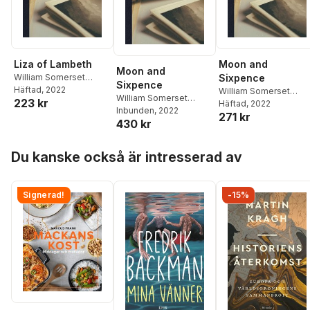
Liza of Lambeth
Moon and
Moon and
William Somerset
Sixpence
Sixpence
Maugham
Häftad
, 2022
William Somerset
William Somerset
223 kr
Maugham
Häftad
, 2022
Maugham
Inbunden
, 2022
271 kr
430 kr
Hoppa över listan
Du kanske också är intresserad av
Signerad!
-15%