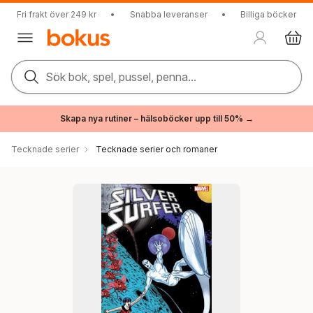
Fri frakt över 249 kr
•
Snabba leveranser
•
Billiga böcker
Sök bok, spel, pussel, penna...
Skapa nya rutiner – hälsoböcker upp till 50% →
Tecknade serier
Tecknade serier och romaner