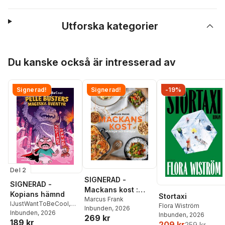
Utforska kategorier
Hoppa över listan
Du kanske också är intresserad av
Signerad!
Signerad!
-19%
Del 2
SIGNERAD -
SIGNERAD -
Mackans kost :
Kopians hämnd
Stortaxi
Middagar och
Marcus Frank
IJustWantToBeCool
,
Flora Wiström
Inbunden
, 2026
matlådor
Joel Adolphson
Inbunden
, 2026
,
Emil
Inbunden
, 2026
269 kr
189 kr
Ejdemo Beer
,
Victor
209 kr
259 kr