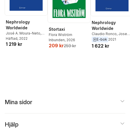
Nephrology
Nephrology
Worldwide
Worldwide
Stortaxi
José A. Moura-Neto
,
Claudio Ronco
,
Jose
Flora Wiström
José Carolino Divino-
Häftad
, 2022
Carolino Divino-Filho
,
E-bok
2021
Inbunden
, 2026
1 219 kr
Filho
,
Claudio Ronco
Jose A. Moura-Neto
209 kr
1 622 kr
259 kr
Mina sidor
Hjälp