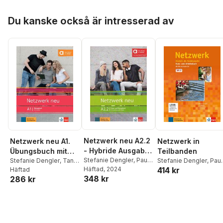
Hoppa över listan
Du kanske också är intresserad av
Netzwerk neu A2.2
Netzwerk neu A1.
Netzwerk in
- Hybride Ausgabe
Übungsbuch mit
Teilbanden
allango
Stefanie Dengler
,
Paul
Audios
Stefanie Dengler
,
Tanja
Stefanie Dengler
,
Paul
Rusch
Häftad
,
, 2024
Helen Schmitz
,
414 kr
Mayr-Sieber
Häftad
,
Paul
Rusch
,
Helen Schmitz
,
348 kr
Tanja Sieber
286 kr
Rusch
,
Helen Schmitz
Tanja Sieber