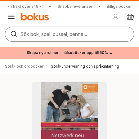
Fri frakt över 249 kr
•
Snabba leveranser
•
Billiga böcker
Sök bok, spel, pussel, penna...
Skapa nya rutiner – hälsoböcker upp till 50% →
Språk och ordböcker
Språkundervisning och språkinlärning