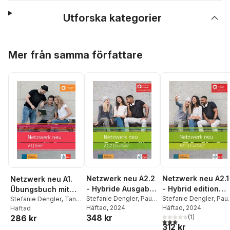
Utforska kategorier
Hoppa över listan
Mer från samma författare
Netzwerk neu A2.2
Netzwerk neu A2.1
Netzwerk neu A1.
- Hybride Ausgabe
- Hybrid edition
Übungsbuch mit
allango
Stefanie Dengler
,
Paul
allango
Stefanie Dengler
,
Paul
Audios
Stefanie Dengler
,
Tanja
Rusch
Häftad
,
, 2024
Helen Schmitz
,
Rusch
Häftad
, 2024
Mayr-Sieber
Häftad
,
Paul
348 kr
Tanja Sieber
(
1
)
286 kr
Rusch
,
Helen Schmitz
3,0
utav 5 stjärnor. Tota
312 kr