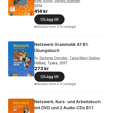
Klett (Ernst) Verlag,Stuttgart
2014
414 kr
Lägg till
Skickas
inom 3-6 vardagar
Netzwerk Grammatik A1-B1.
Übungsbuch
Av
Stefanie Dengler
,
Tanja Mayr-Sieber
Häftad, Tyska, 2017
273 kr
Lägg till
Skickas
inom 3-6 vardagar
Netzwerk. Kurs- und Arbeitsbuch
mit DVD und 2 Audio-CDs B1.1