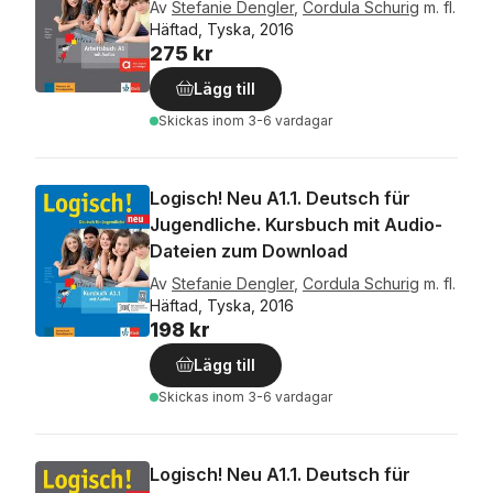
Av
Stefanie Dengler
,
Cordula Schurig
m. fl.
Häftad, Tyska, 2016
275 kr
Lägg till
Skickas
inom 3-6 vardagar
Logisch! Neu A1.1. Deutsch für
Jugendliche. Kursbuch mit Audio-
Dateien zum Download
Av
Stefanie Dengler
,
Cordula Schurig
m. fl.
Häftad, Tyska, 2016
198 kr
Lägg till
Skickas
inom 3-6 vardagar
Logisch! Neu A1.1. Deutsch für