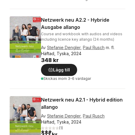
Netzwerk neu A2.2 - Hybride
Ausgabe allango
Course and workbook with audios and videos
including licence key allango (24 months)
Av
Stefanie Dengler
,
Paul Rusch
m. fl.
Häftad, Tyska, 2024
348 kr
Lägg till
Skickas
inom 3-6 vardagar
Netzwerk neu A2.1 - Hybrid edition
allango
Av
Stefanie Dengler
,
Paul Rusch
Häftad, Tyska, 2024
(
1
)
3,0
utav 5 stjärnor. Totalt antal röster:
312 kr