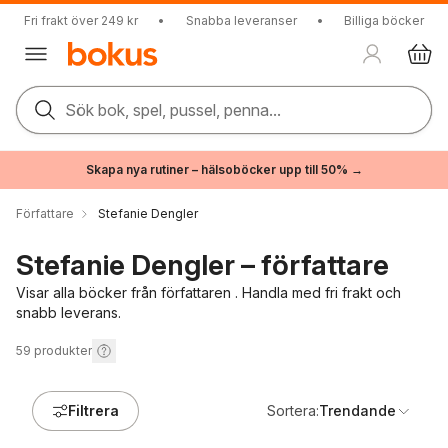
Fri frakt över 249 kr
•
Snabba leveranser
•
Billiga böcker
Sök bok, spel, pussel, penna...
Skapa nya rutiner – hälsoböcker upp till 50% →
Författare
Stefanie Dengler
Stefanie Dengler – författare
Visar alla böcker från författaren . Handla med fri frakt och
snabb leverans.
59
produkter
Filtrera
Sortera:
Trendande