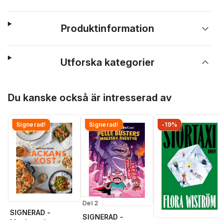
Produktinformation
Utforska kategorier
Hoppa över listan
Du kanske också är intresserad av
Signerad!
Signerad!
-19%
Del 2
SIGNERAD -
SIGNERAD -