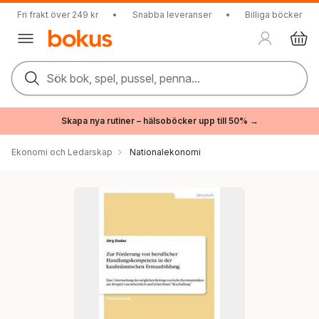
Fri frakt över 249 kr
•
Snabba leveranser
•
Billiga böcker
Sök bok, spel, pussel, penna...
Skapa nya rutiner – hälsoböcker upp till 50% →
Ekonomi och Ledarskap
Nationalekonomi