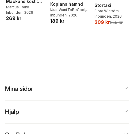
Mackans kost :
Kopians hämnd
Stortaxi
Middagar och
Marcus Frank
IJustWantToBeCool
,
Flora Wiström
Inbunden
, 2026
matlådor
Joel Adolphson
Inbunden
, 2026
,
Emil
Inbunden
, 2026
269 kr
189 kr
Ejdemo Beer
,
Victor
209 kr
259 kr
Beer
Mina sidor
Hjälp