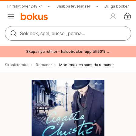
Fri frakt över 249 kr
•
Snabba leveranser
•
Billiga böcker
Sök bok, spel, pussel, penna...
Skapa nya rutiner – hälsoböcker upp till 50% →
Skönlitteratur
Romaner
Moderna och samtida romaner