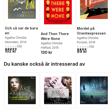
Och så var de bara
Mordet på
en
Orientexpressen
And Then There
Agatha Christie
Agatha Christie
Were None
Inbunden
, 2014
Pocket
, 2016
Agatha Christie
(
15
)
(
16
)
Häftad
, 2015
4,8
utav 5 stjärnor. Totalt antal röster:
4,2
utav 5 stjärnor. Tota
102 kr
89 kr
130 kr
Hoppa över listan
Du kanske också är intresserad av