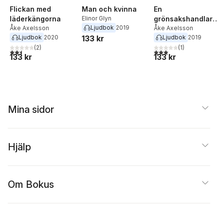
Flickan med
Man och kvinna
En
läderkängorna
Elinor Glyn
grönsakshandlare
Ljudbok
2019
Åke Axelsson
död
Åke Axelsson
Ljudbok
2020
133 kr
Ljudbok
2019
(
2
)
(
1
)
2,5
utav 5 stjärnor. Totalt antal röster:
3,0
utav 5 stjärnor. Tota
133 kr
133 kr
Mina sidor
Hjälp
Om Bokus