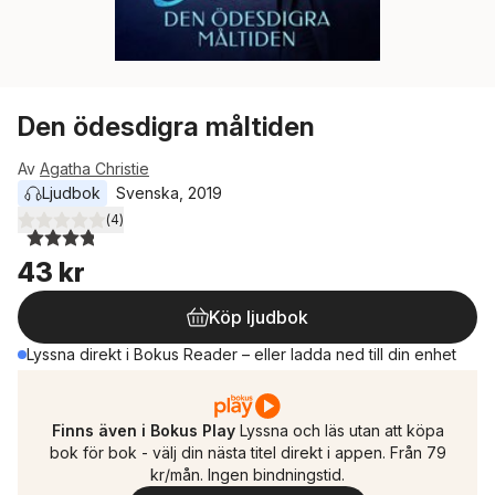
Den ödesdigra måltiden
Av
Agatha Christie
Ljudbok
Svenska
, 
2019
(
4
)
3,8
utav 5 stjärnor. Totalt antal röster:
43 kr
Köp ljudbok
Lyssna direkt i Bokus Reader – eller ladda ned till din enhet
Finns även i Bokus Play
Lyssna och läs utan att köpa
bok för bok - välj din nästa titel direkt i appen. Från 79
kr/mån. Ingen bindningstid.