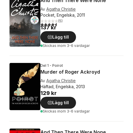
And Then There Were None
Av
Agatha Christie
Pocket, Engelska, 2011
(
5
)
4,6
utav 5 stjärnor. Totalt antal röster:
137 kr
Lägg till
Skickas
inom 3-6 vardagar
Del 1 - Poirot
Murder of Roger Ackroyd
Av
Agatha Christie
Häftad, Engelska, 2013
129 kr
Lägg till
Skickas
inom 3-6 vardagar
And Then There Were None