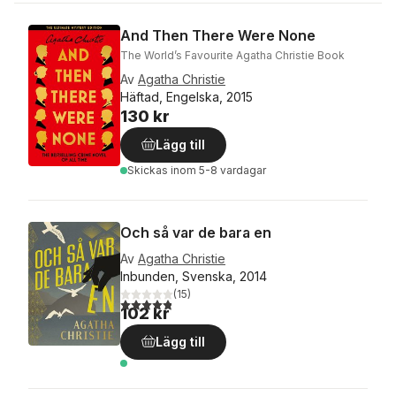
And Then There Were None
The World’s Favourite Agatha Christie Book
Av
Agatha Christie
Häftad, Engelska, 2015
130 kr
Lägg till
Skickas
inom 5-8 vardagar
Och så var de bara en
Av
Agatha Christie
Inbunden, Svenska, 2014
(
15
)
4,8
utav 5 stjärnor. Totalt antal röster:
102 kr
Lägg till