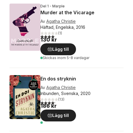
Del 1 - Marple
Murder at the Vicarage
Av
Agatha Christie
Häftad, Engelska, 2016
(
1
)
4,0
utav 5 stjärnor. Totalt antal röster:
130 kr
Lägg till
Skickas
inom 5-8 vardagar
En dos stryknin
Av
Agatha Christie
Inbunden, Svenska, 2020
(
13
)
4,2
utav 5 stjärnor. Totalt antal röster:
186 kr
Lägg till