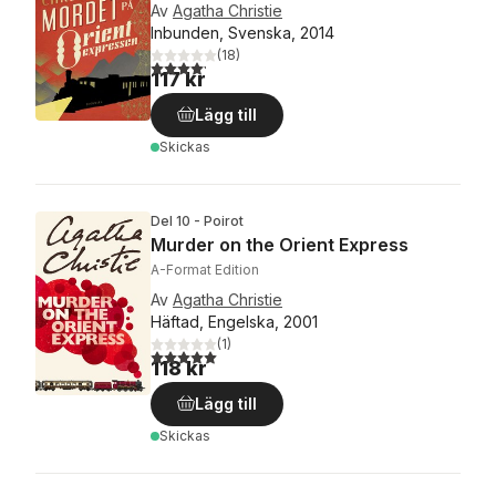
Av
Agatha Christie
Inbunden, Svenska, 2014
(
18
)
4,2
utav 5 stjärnor. Totalt antal röster:
117 kr
Lägg till
Skickas
Del 10 - Poirot
Murder on the Orient Express
A-Format Edition
Av
Agatha Christie
Häftad, Engelska, 2001
(
1
)
5,0
utav 5 stjärnor. Totalt antal röster:
118 kr
Lägg till
Skickas