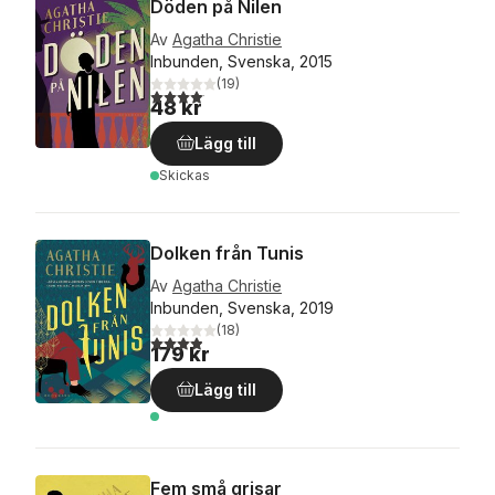
Döden på Nilen
Av
Agatha Christie
Inbunden, Svenska, 2015
(
19
)
4,1
utav 5 stjärnor. Totalt antal röster:
48 kr
Lägg till
Skickas
Dolken från Tunis
Av
Agatha Christie
Inbunden, Svenska, 2019
(
18
)
3,9
utav 5 stjärnor. Totalt antal röster:
179 kr
Lägg till
Fem små grisar