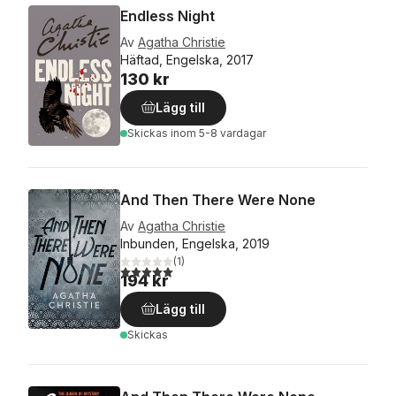
Endless Night
Av
Agatha Christie
Häftad, Engelska, 2017
130 kr
Lägg till
Skickas
inom 5-8 vardagar
And Then There Were None
Av
Agatha Christie
Inbunden, Engelska, 2019
(
1
)
5,0
utav 5 stjärnor. Totalt antal röster:
194 kr
Lägg till
Skickas