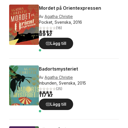
Mordet på Orientexpressen
Av
Agatha Christie
Pocket, Svenska, 2016
(
16
)
4,2
utav 5 stjärnor. Totalt antal röster:
89 kr
Lägg till
Badortsmysteriet
Av
Agatha Christie
Inbunden, Svenska, 2015
(
25
)
3,8
utav 5 stjärnor. Totalt antal röster:
117 kr
Lägg till