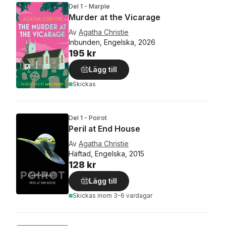
Del 1 - Marple
Murder at the Vicarage
Av
Agatha Christie
Inbunden, Engelska, 2026
195 kr
Lägg till
Skickas
Del 1 - Poirot
Peril at End House
Av
Agatha Christie
Häftad, Engelska, 2015
128 kr
Lägg till
Skickas
inom 3-6 vardagar