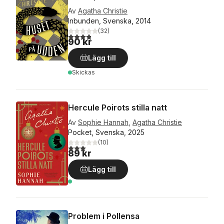
Av
Agatha Christie
Inbunden, Svenska, 2014
(
32
)
3,8
utav 5 stjärnor. Totalt antal röster:
90 kr
Lägg till
Skickas
Hercule Poirots stilla natt
Av
Sophie Hannah
,
Agatha Christie
Pocket, Svenska, 2025
(
10
)
3,0
utav 5 stjärnor. Totalt antal röster:
89 kr
Lägg till
Problem i Pollensa