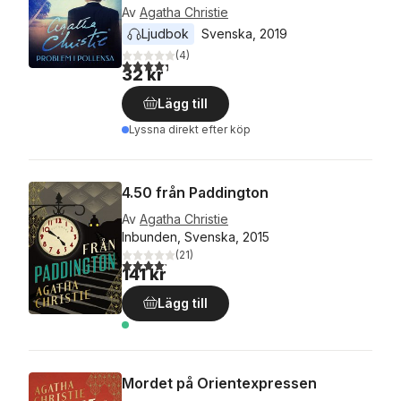
Av
Agatha Christie
Ljudbok
Svenska
, 
2019
(
4
)
4,3
utav 5 stjärnor. Totalt antal röster:
32 kr
Lägg till
Lyssna direkt efter köp
4.50 från Paddington
Av
Agatha Christie
Inbunden, Svenska, 2015
(
21
)
4,2
utav 5 stjärnor. Totalt antal röster:
141 kr
Lägg till
Mordet på Orientexpressen