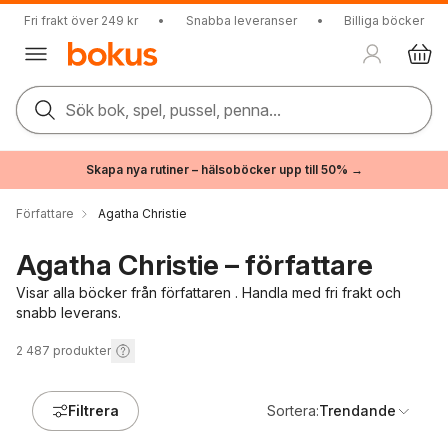
Fri frakt över 249 kr
•
Snabba leveranser
•
Billiga böcker
Sök bok, spel, pussel, penna...
Skapa nya rutiner – hälsoböcker upp till 50% →
Författare
Agatha Christie
Agatha Christie – författare
Visar alla böcker från författaren . Handla med fri frakt och
snabb leverans.
2 487
produkter
Filtrera
Sortera:
Trendande