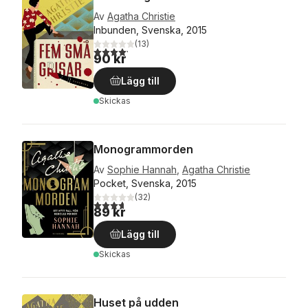
Av
Agatha Christie
Inbunden, Svenska, 2015
(
13
)
4,2
utav 5 stjärnor. Totalt antal röster:
90 kr
Lägg till
Skickas
Monogrammorden
Av
Sophie Hannah
,
Agatha Christie
Pocket, Svenska, 2015
(
32
)
3,7
utav 5 stjärnor. Totalt antal röster:
89 kr
Lägg till
Skickas
Huset på udden