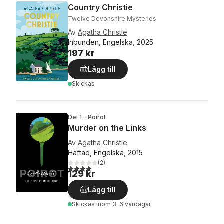
Country Christie
Twelve Devonshire Mysteries
Av
Agatha Christie
Inbunden, Engelska, 2025
197 kr
Lägg till
Skickas
Del 1 - Poirot
Murder on the Links
Av
Agatha Christie
Häftad, Engelska, 2015
(
2
)
4,0
utav 5 stjärnor. Totalt antal röster:
129 kr
Lägg till
Skickas
inom 3-6 vardagar