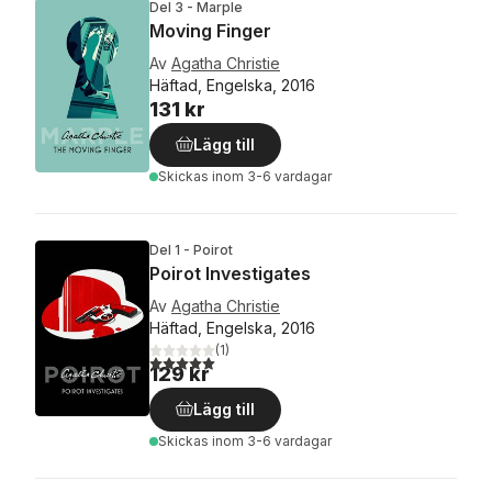
Del 3 - Marple
Moving Finger
Av
Agatha Christie
Häftad, Engelska, 2016
131 kr
Lägg till
Skickas
inom 3-6 vardagar
Del 1 - Poirot
Poirot Investigates
Av
Agatha Christie
Häftad, Engelska, 2016
(
1
)
5,0
utav 5 stjärnor. Totalt antal röster:
129 kr
Lägg till
Skickas
inom 3-6 vardagar