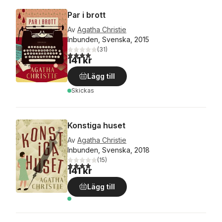
Par i brott
Av
Agatha Christie
Inbunden, Svenska, 2015
(
31
)
4,0
utav 5 stjärnor. Totalt antal röster:
141 kr
Lägg till
Skickas
Konstiga huset
Av
Agatha Christie
Inbunden, Svenska, 2018
(
15
)
3,9
utav 5 stjärnor. Totalt antal röster:
141 kr
Lägg till