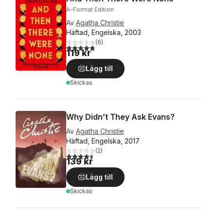
A-Format Edition
Av
Agatha Christie
Häftad, Engelska, 2003
(
6
)
4,8
utav 5 stjärnor. Totalt antal röster:
119 kr
Lägg till
Skickas
Why Didn’t They Ask Evans?
Av
Agatha Christie
Häftad, Engelska, 2017
(
2
)
4,5
utav 5 stjärnor. Totalt antal röster:
139 kr
Lägg till
Skickas