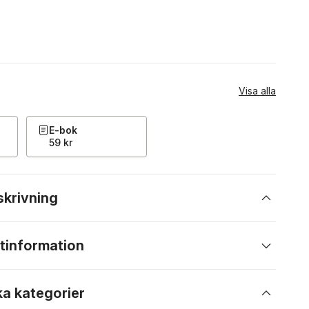
Visa alla
E-bok
59 kr
skrivning
tinformation
ka kategorier