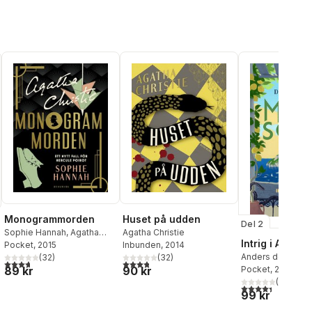
Monogrammorden
Huset på udden
Del 2
Sophie Hannah
,
Agatha
Agatha Christie
Intrig i Amalfi
Christie
Pocket
, 2015
Inbunden
, 2014
Anders de la Mot
(
32
)
(
32
)
3,7
utav 5 stjärnor. Totalt antal röster:
3,8
utav 5 stjärnor. Totalt antal röster:
al röster:
89 kr
90 kr
de la Motte
Pocket
, 2026
(
76
)
4,4
utav 5 stjärnor
99 kr