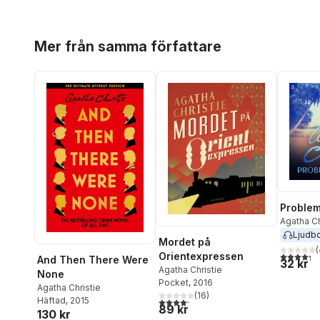
Hoppa över listan
Mer från samma författare
Problem
Agatha Ch
Ljudb
Mordet på
(
4,3
utav 5 
Orientexpressen
And Then There Were
32 kr
Agatha Christie
None
Pocket
, 2016
Agatha Christie
(
16
)
Häftad
, 2015
4,2
utav 5 stjärnor. Totalt antal röster:
89 kr
130 kr