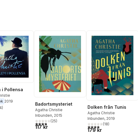
 i Pollensa
ristie
ok
2019
Badortsmysteriet
Dolken från Tunis
4
)
Agatha Christie
stjärnor. Totalt antal röster:
Agatha Christie
Inbunden
, 2015
Inbunden
, 2019
(
25
)
3,8
utav 5 stjärnor. Totalt antal röster:
(
18
)
117 kr
3,9
utav 5 stjärnor. Totalt ant
179 kr