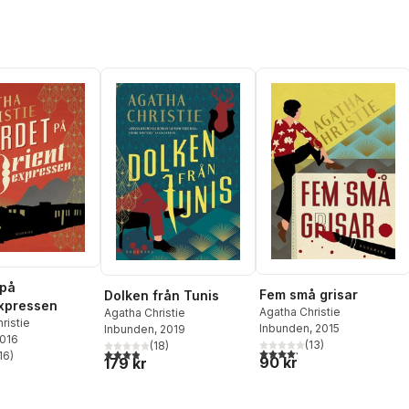
 på
Fem små grisar
Dolken från Tunis
xpressen
Agatha Christie
Agatha Christie
ristie
Inbunden
, 2015
Inbunden
, 2019
2016
(
13
)
(
18
)
4,2
utav 5 stjärnor. Totalt ant
3,9
utav 5 stjärnor. Totalt antal röster:
16
)
90 kr
179 kr
stjärnor. Totalt antal röster: