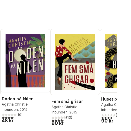
Döden på Nilen
Huset på udd
Fem små grisar
Agatha Christie
Agatha Christie
Agatha Christie
Inbunden
, 2015
Inbunden
, 2014
Inbunden
, 2015
(
19
)
(
32
)
4,1
utav 5 stjärnor. Totalt antal röster:
3,8
utav 5 stjärnor
(
13
)
48 kr
4,2
utav 5 stjärnor. Totalt antal röster:
al röster:
90 kr
90 kr