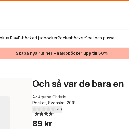
okus Play
E-böcker
Ljudböcker
Pocketböcker
Spel och pussel
Skapa nya rutiner – hälsoböcker upp till 50% →
Och så var de bara en
Av
Agatha Christie
Pocket, Svenska, 2018
(
28
)
4,2
utav 5 stjärnor. Totalt antal röster:
89 kr