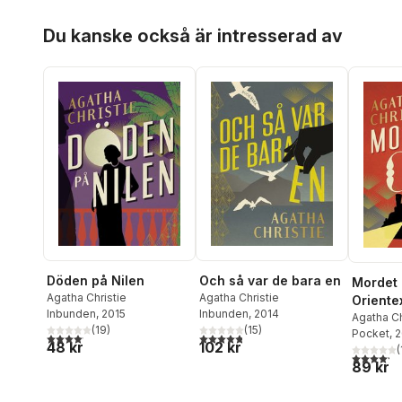
Hoppa över listan
Du kanske också är intresserad av
Döden på Nilen
Och så var de bara en
Mordet
Agatha Christie
Agatha Christie
Oriente
Inbunden
, 2015
Inbunden
, 2014
Agatha Ch
(
19
)
(
15
)
Pocket
, 
4,1
utav 5 stjärnor. Totalt antal röster:
4,8
utav 5 stjärnor. Totalt antal röster:
48 kr
102 kr
(
4,2
utav 5 
89 kr