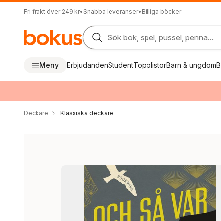
Fri frakt över 249 kr
•
Snabba leveranser
•
Billiga böcker
Sök bok, spel, pussel, penna...
Meny
Erbjudanden
Student
Topplistor
Barn & ungdom
B
Deckare
Klassiska deckare