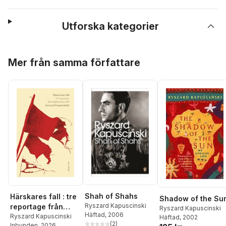
Utforska kategorier
Hoppa över listan
Mer från samma författare
Shah of Shahs
Härskares fall : tre
Shadow of the Su
Ryszard Kapuscinski
reportage från
Ryszard Kapuscinski
Häftad
, 2006
imperiernas slut
Ryszard Kapuscinski
Häftad
, 2002
(
2
)
Inbunden
, 2026