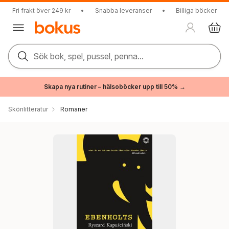
Fri frakt över 249 kr
•
Snabba leveranser
•
Billiga böcker
Sök bok, spel, pussel, penna...
Skapa nya rutiner – hälsoböcker upp till 50% →
Skönlitteratur
Romaner