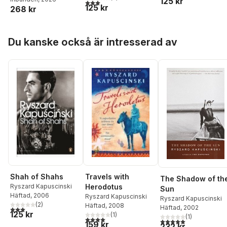
125 kr
3,0
utav 5 stjärnor. Totalt antal röster:
125 kr
268 kr
Hoppa över listan
Du kanske också är intresserad av
Shah of Shahs
Travels with
The Shadow of th
Ryszard Kapuscinski
Herodotus
Sun
Häftad
, 2006
Ryszard Kapuscinski
Ryszard Kapuscinski
(
2
)
Häftad
, 2008
Häftad
, 2002
3,0
utav 5 stjärnor. Totalt antal röster:
125 kr
(
1
)
(
1
)
4,0
utav 5 stjärnor. Totalt antal röster:
5,0
utav 5 stjärnor. Tota
159 kr
232 kr