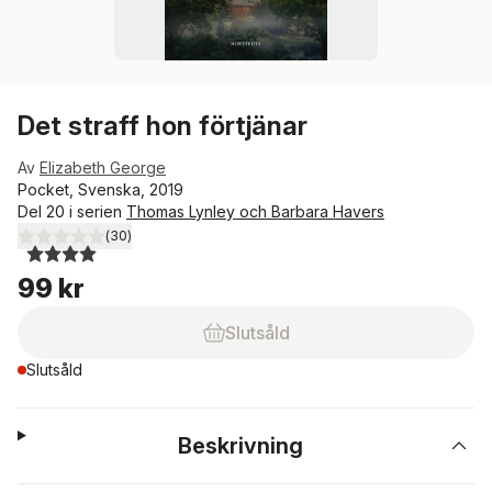
Det straff hon förtjänar
Av
Elizabeth George
Pocket, Svenska, 2019
Del 20 i serien
Thomas Lynley och Barbara Havers
(
30
)
4,0
utav 5 stjärnor. Totalt antal röster:
99 kr
Slutsåld
Slutsåld
Beskrivning