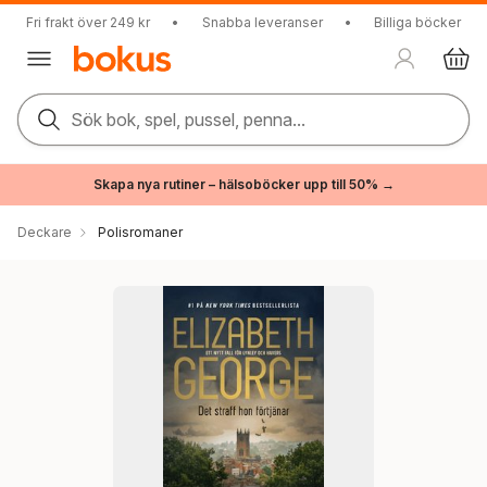
Fri frakt över 249 kr
•
Snabba leveranser
•
Billiga böcker
Sök bok, spel, pussel, penna...
Skapa nya rutiner – hälsoböcker upp till 50% →
Deckare
Polisromaner