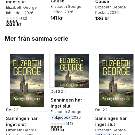
Cause
Cause
inget slut
Elizabeth George
Elizabeth George
Elizabeth George
Häftad
, 2026
Pocket
, 2026
Inbunden
, 2026
141 kr
136 kr
(
12
)
3,7
utav 5 stjärnor. Totalt antal röster:
289 kr
Hoppa över listan
Mer från samma serie
Del 22
Sanningen har
inget slut
Del 22
Del 22
Elizabeth George
Ljudbok
2026
Sanningen har
Sanningen har
(
47
)
inget slut
inget slut
3,9
utav 5 stjärnor. Totalt antal röster:
169 kr
Elizabeth George
Elizabeth George