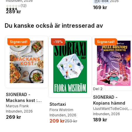
Inbunden
, 2026
E-bok
2026
(
12
)
169 kr
3,7
utav 5 stjärnor. Totalt antal röster:
289 kr
Hoppa över listan
Du kanske också är intresserad av
Signerad!
-19%
Signerad!
Del 2
SIGNERAD -
SIGNERAD -
Mackans kost :
Kopians hämnd
Stortaxi
Middagar och
Marcus Frank
IJustWantToBeCool
,
Flora Wiström
Inbunden
, 2026
matlådor
Joel Adolphson
Inbunden
, 2026
,
Emil
Inbunden
, 2026
269 kr
189 kr
Ejdemo Beer
,
Victor
209 kr
259 kr
Beer