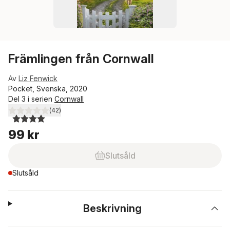
Främlingen från Cornwall
Av
Liz Fenwick
Pocket, Svenska, 2020
Del 3 i serien
Cornwall
(
42
)
4,0
utav 5 stjärnor. Totalt antal röster:
99 kr
Slutsåld
Slutsåld
Beskrivning