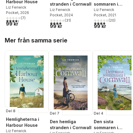
Harbour House
stranden i Cornwall
sommaren i
Liz Fenwick
Liz Fenwick
Cornwall
Liz Fenwick
Pocket
, 2026
Pocket
, 2024
Pocket
, 2021
(
7
)
4,3
utav 5 stjärnor. Totalt antal röster:
(
31
)
(
20
)
3,9
utav 5 stjärnor. Totalt antal röster:
3,8
utav 5 stjärnor. Tota
99 kr
99 kr
99 kr
Hoppa över listan
Mer från samma serie
Del 8
Del 7
Del 4
Hemligheterna i
Den hemliga
Den sista
Harbour House
stranden i Cornwall
sommaren i
Liz Fenwick