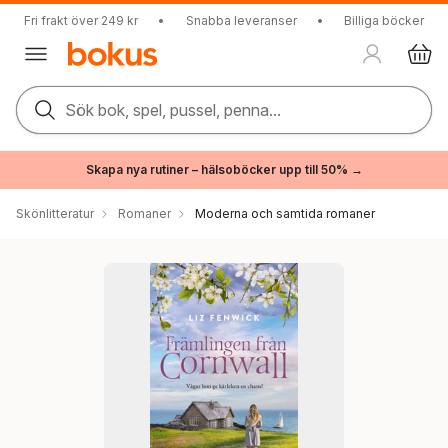
Fri frakt över 249 kr
•
Snabba leveranser
•
Billiga böcker
Sök bok, spel, pussel, penna...
Skapa nya rutiner – hälsoböcker upp till 50% →
Skönlitteratur
Romaner
Moderna och samtida romaner