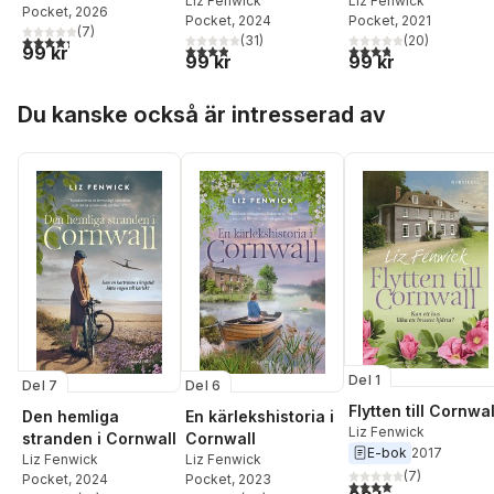
Liz Fenwick
Cornwall
Liz Fenwick
Pocket
, 2026
Pocket
, 2024
Pocket
, 2021
(
7
)
4,3
utav 5 stjärnor. Totalt antal röster:
(
31
)
(
20
)
3,9
utav 5 stjärnor. Totalt antal röster:
3,8
utav 5 stjärnor. Tota
99 kr
99 kr
99 kr
Hoppa över listan
Du kanske också är intresserad av
Del 1
Del 7
Del 6
Flytten till Cornwal
Den hemliga
En kärlekshistoria i
Liz Fenwick
stranden i Cornwall
Cornwall
E-bok
2017
Liz Fenwick
Liz Fenwick
(
7
)
Pocket
, 2024
Pocket
, 2023
4,0
utav 5 stjärnor. Tota