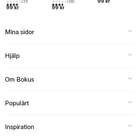
99 kr
(
31
)
(
38
)
3,9
utav 5 stjärnor. Totalt antal röster:
3,7
utav 5 stjärnor. Totalt antal röster:
99 kr
99 kr
Mina sidor
Hjälp
Om Bokus
Populärt
Inspiration