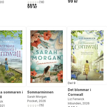
99 kr
20
)
(
18
)
stjärnor. Totalt antal röster:
3,9
utav 5 stjärnor. Totalt antal röster:
99 kr
Del 9
Det blommar i
ta sommaren i
Sommarminnen
Cornwall
l
Sarah Morgan
Liz Fenwick
Pocket
, 2026
ick
Inbunden
, 2026
(
15
)
2021
4,3
utav 5 stjärnor. Totalt antal röster: