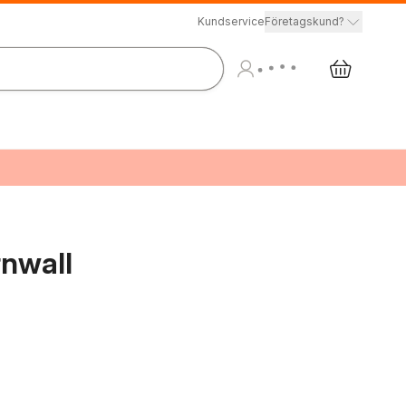
Kundservice
Företagskund?
rnwall