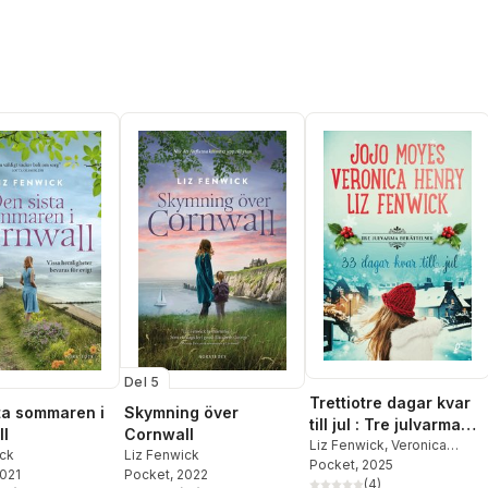
Del 5
Trettiotre dagar kvar
ta sommaren i
Skymning över
till jul : Tre julvarma
l
Cornwall
berättelser
Liz Fenwick
,
Veronica
ick
Liz Fenwick
Henry
Pocket
,
Jojo Moyes
, 2025
2021
Pocket
, 2022
(
4
)