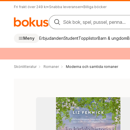
Fri frakt över 249 kr
•
Snabba leveranser
•
Billiga böcker
Sök bok, spel, pussel, penna...
Meny
Erbjudanden
Student
Topplistor
Barn & ungdom
B
Skönlitteratur
Romaner
Moderna och samtida romaner