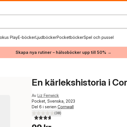
okus Play
E-böcker
Ljudböcker
Pocketböcker
Spel och pussel
Skapa nya rutiner – hälsoböcker upp till 50% →
En kärlekshistoria i Co
Av
Liz Fenwick
Pocket, Svenska, 2023
Del 6 i serien
Cornwall
(
38
)
3,7
utav 5 stjärnor. Totalt antal röster: