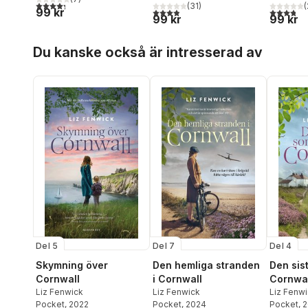
4,3
utav 5 stjärnor. Totalt antal röster:
(
31
)
(
99 kr
3,9
utav 5 stjärnor. Totalt antal röster:
3,8
utav 5 
99 kr
99 kr
Hoppa över listan
Du kanske också är intresserad av
Del 5
Del 7
Del 4
Skymning över
Den hemliga stranden
Den sis
Cornwall
i Cornwall
Cornwal
Liz Fenwick
Liz Fenwick
Liz Fenw
Pocket
, 2022
Pocket
, 2024
Pocket
, 