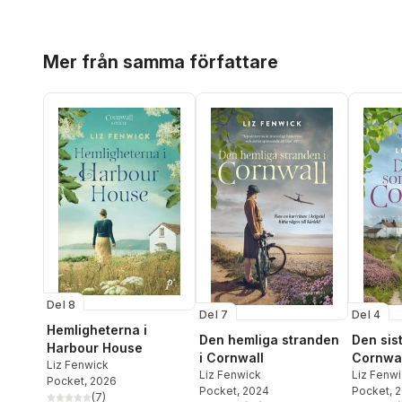
Hoppa över listan
Mer från samma författare
Del 8
Del 7
Del 4
Hemligheterna i
Den hemliga stranden
Den sis
Harbour House
i Cornwall
Cornwal
Liz Fenwick
Liz Fenwick
Liz Fenw
Pocket
, 2026
Pocket
, 2024
Pocket
, 
(
7
)