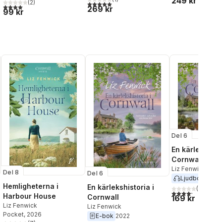
249 kr
(
2
)
5,0
utav 5 stjärnor. Totalt antal röster:
4,0
utav 5 stjärnor. Totalt antal röster:
269 kr
99 kr
Del 6
En kärlekshisto
Cornwall
Liz Fenwick
Del 8
Del 6
Ljudbok
2022
Hemligheterna i
En kärlekshistoria i
(
37
)
4,2
utav 5 stjärnor.
Harbour House
Cornwall
169 kr
Liz Fenwick
Liz Fenwick
Pocket
, 2026
E-bok
2022