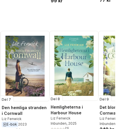
99 kr
al röster:
Del 8
Del 9
Del 7
Hemligheterna i
Det blommar i
Den hemliga stranden
Harbour House
Cornwall
i Cornwall
Liz Fenwick
Liz Fenwick
Liz Fenwick
Inbunden
, 2025
Inbunden
, 2026
E-bok
2023
al röster:
(
1
)