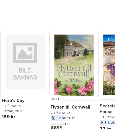
Del 1
Flora's Day
Secrets of Ha
Liz Fenwick
Flytten till Cornwall
Häftad
, 2026
House
Liz Fenwick
189 kr
Liz Fenwick
E-bok
2017
E-bok
2025
(
7
)
4,0
utav 5 stjärnor. Totalt antal röster:
77 kr