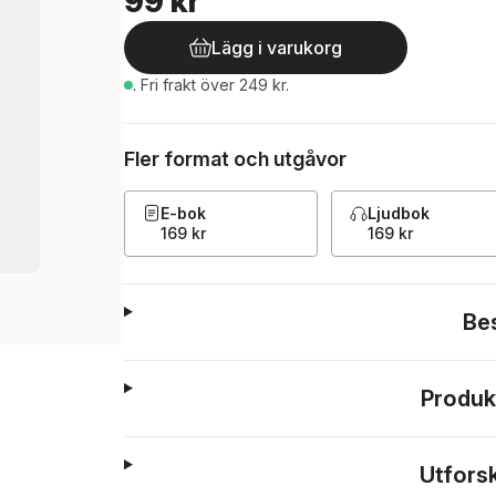
99 kr
Lägg i varukorg
.
Fri frakt över 249 kr.
Fler format och utgåvor
E-bok
Ljudbok
169 kr
169 kr
Be
Produk
Utfors