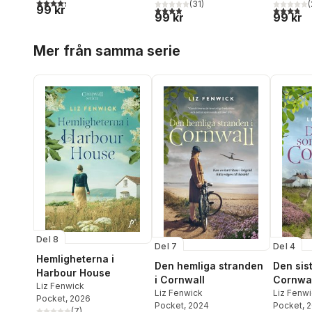
4,3
utav 5 stjärnor. Totalt antal röster:
(
31
)
(
99 kr
3,9
utav 5 stjärnor. Totalt antal röster:
3,8
utav 5 
99 kr
99 kr
Hoppa över listan
Mer från samma serie
Del 8
Del 7
Del 4
Hemligheterna i
Den hemliga stranden
Den sis
Harbour House
i Cornwall
Cornwal
Liz Fenwick
Liz Fenwick
Liz Fenw
Pocket
, 2026
Pocket
, 2024
Pocket
, 
(
7
)