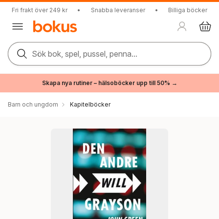
Fri frakt över 249 kr
•
Snabba leveranser
•
Billiga böcker
Sök bok, spel, pussel, penna...
Skapa nya rutiner – hälsoböcker upp till 50% →
Barn och ungdom
Kapitelböcker