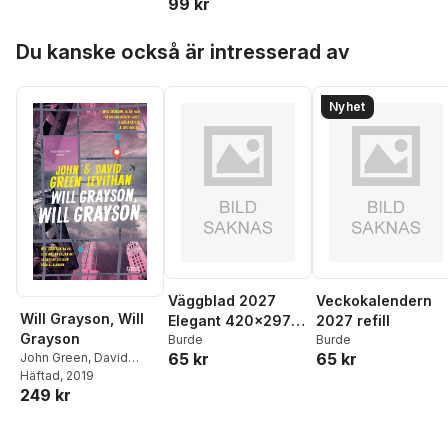
99 kr
Hoppa över listan
Du kanske också är intresserad av
Nyhet
Väggblad 2027
Veckokalendern
Will Grayson, Will
Elegant 420x297
2027 refill
Grayson
mm
Burde
Burde
65 kr
65 kr
John Green
,
David
Levithan
Häftad
, 2019
249 kr