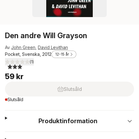
Den andre Will Grayson
Av
John Green
,
David Levithan
Pocket, Svenska, 2012
12-15 år
(
1
)
3,0
utav 5 stjärnor. Totalt antal röster:
59 kr
Slutsåld
Slutsåld
Produktinformation