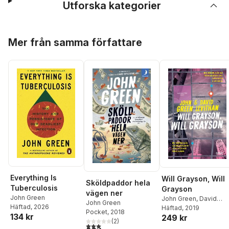
Utforska kategorier
Hoppa över listan
Mer från samma författare
Everything Is
Will Grayson, Will
Sköldpaddor hela
Tuberculosis
Grayson
vägen ner
John Green
John Green
,
David
John Green
Häftad
, 2026
Levithan
Häftad
, 2019
Pocket
, 2018
134 kr
249 kr
(
2
)
3,0
utav 5 stjärnor. Totalt antal röster: