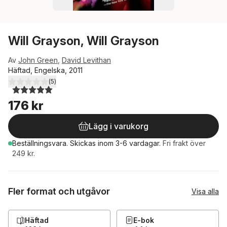
Will Grayson, Will Grayson
Av
John Green
,
David Levithan
Häftad, Engelska, 2011
(
5
)
5,0
utav 5 stjärnor. Totalt antal röster:
176 kr
Lägg i varukorg
Beställningsvara.
Skickas
inom 3-6 vardagar
.
Fri frakt över
249 kr.
Fler format och utgåvor
Visa alla
Häftad
E-bok