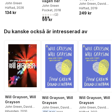
vägen ner
John Green
John Green
,
David
John Green
Häftad
, 2026
Levithan
Häftad
, 2019
Pocket
, 2018
134 kr
249 kr
(
2
)
3,0
utav 5 stjärnor. Totalt antal röster:
99 kr
Hoppa över listan
Du kanske också är intresserad av
Will Grayson, Will
Will Grayson, Will
Will Grayson, Will
Grayson
Grayson
Grayson
John Green
,
David
John Green
,
David
John Green
,
David
Levithan
Inbunden
, 2010
Levithan
Levithan
Häftad
, 2012