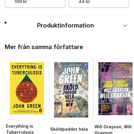
109 kr
44 kr
Produktinformation
Hoppa över listan
Mer från samma författare
Everything Is
Will Grayson, Will
Sköldpaddor hela
Tuberculosis
Grayson