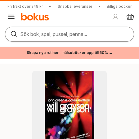
Fri frakt över 249 kr
•
Snabba leveranser
•
Billiga böcker
Sök bok, spel, pussel, penna...
Skapa nya rutiner – hälsoböcker upp till 50% →