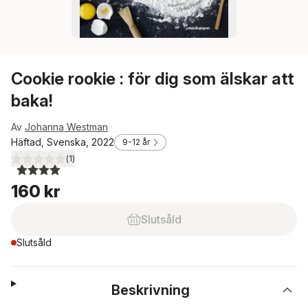
Cookie rookie : för dig som älskar att
baka!
Av
Johanna Westman
Häftad, Svenska, 2022
9-12 år
(
1
)
4,0
utav 5 stjärnor. Totalt antal röster:
160 kr
Slutsåld
Slutsåld
Beskrivning