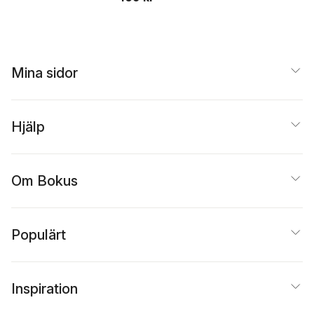
Gustafsson Lundberg
,
Stefan Holgersson
,
Harriet Jakobsson
Öhrn
,
Maria Knutsson
,
Martin Marmgren
,
Lena
Mina sidor
Matthjis
,
Christer
Nyberg
,
Leandro
Schclarek Mulinari
,
Jonas Stjernquist
,
Johanna Westman
,
Hjälp
Sören Wictorsson
Om Bokus
Populärt
Inspiration