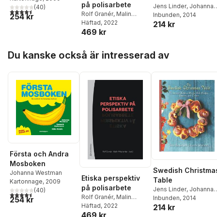
på polisarbete
Jens Linder
,
Johanna
(
40
)
4,5
utav 5 stjärnor. Totalt antal röster:
Rolf Granér
,
Malin
Westman
Inbunden
, 2014
254 kr
Wieslander
Häftad
, 2022
,
Gunno
214 kr
469 kr
Gunnmo
,
Johanna
Gustafsson Lundberg
,
Hoppa över listan
Stefan Holgersson
,
Du kanske också är intresserad av
Harriet Jakobsson
Öhrn
,
Maria Knutsson
,
Martin Marmgren
,
Lena
Matthjis
,
Christer
Nyberg
,
Leandro
Schclarek Mulinari
,
Jonas Stjernquist
,
Johanna Westman
,
Sören Wictorsson
Första och Andra
Mosboken
Swedish Christma
Johanna Westman
Etiska perspektiv
Table
Kartonnage
, 2009
på polisarbete
Jens Linder
,
Johanna
(
40
)
4,5
utav 5 stjärnor. Totalt antal röster:
Rolf Granér
,
Malin
Westman
Inbunden
, 2014
254 kr
Wieslander
Häftad
, 2022
,
Gunno
214 kr
469 kr
Gunnmo
,
Johanna