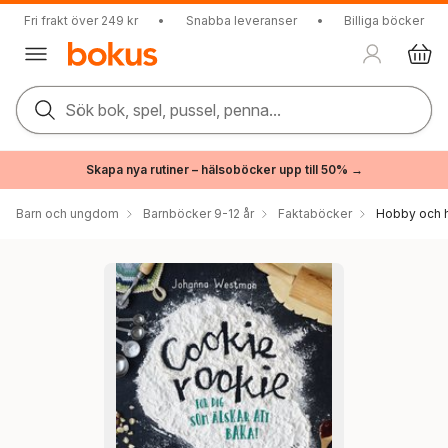
Fri frakt över 249 kr
•
Snabba leveranser
•
Billiga böcker
Sök bok, spel, pussel, penna...
Skapa nya rutiner – hälsoböcker upp till 50% →
Barn och ungdom
Barnböcker 9-12 år
Faktaböcker
Hobby och 