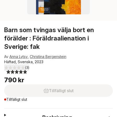
Barn som tvingas välja bort en
förälder : Föräldraalienation i
Sverige: fak
Av
Anna Lytsy
,
Christina Bergenstein
Häftad, Svenska, 2023
(
3
)
5,0
utav 5 stjärnor. Totalt antal röster:
790 kr
Tillfälligt slut
Tillfälligt slut