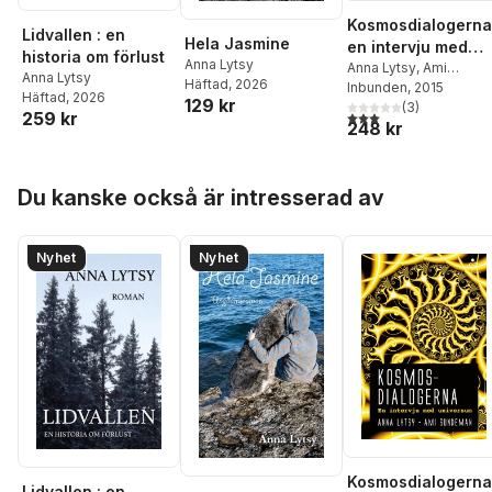
Kosmosdialogerna
Lidvallen : en
Hela Jasmine
en intervju med
historia om förlust
Anna Lytsy
universum
Anna Lytsy
,
Ami
Anna Lytsy
Häftad
, 2026
Sundeman
Inbunden
, 2015
Häftad
, 2026
129 kr
(
3
)
3,0
utav 5 stjärnor. Tota
259 kr
248 kr
Hoppa över listan
Du kanske också är intresserad av
Nyhet
Nyhet
Kosmosdialogerna
Lidvallen : en