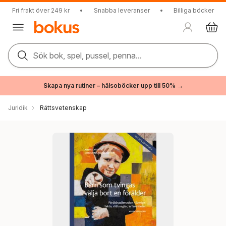
Fri frakt över 249 kr
•
Snabba leveranser
•
Billiga böcker
Sök bok, spel, pussel, penna...
Skapa nya rutiner – hälsoböcker upp till 50% →
Juridik
Rättsvetenskap