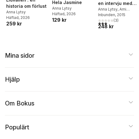
Hela Jasmine
en intervju med
historia om förlust
Anna Lytsy
universum
Anna Lytsy
,
Ami
Anna Lytsy
Häftad
, 2026
Sundeman
Inbunden
, 2015
Häftad
, 2026
129 kr
(
3
)
3,0
utav 5 stjärnor. Tota
259 kr
248 kr
Mina sidor
Hjälp
Om Bokus
Populärt