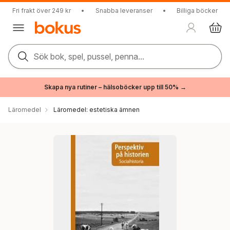
Fri frakt över 249 kr
•
Snabba leveranser
•
Billiga böcker
Sök bok, spel, pussel, penna...
Skapa nya rutiner – hälsoböcker upp till 50% →
Läromedel
Läromedel: estetiska ämnen