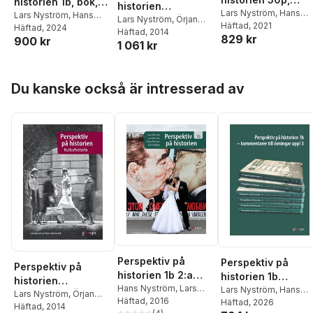
historien 1b, bok,
historien
elevbok
Lars Nyström
,
Hans
Gy25
Lars Nyström
,
Hans
Kulturhistoria
Lars Nyström
,
Örjan
Nyström
Häftad
, 2021
,
Örjan Nystr
Nyström
Häftad
, 2024
,
Örjan
Nyström
Häftad
, 2014
829 kr
900 kr
Nyström
,
Erik Hallberg
1 061 kr
Hoppa över listan
Du kanske också är intresserad av
Perspektiv på
Perspektiv på
Perspektiv på
historien 1b 2:a
historien 1b
historien
uppl
Hans Nyström
,
Lars
Kommentarer till
Lars Nyström
,
Hans
Kulturhistoria
Lars Nyström
,
Örjan
Nyström
Häftad
, 2016
,
Örjan Nyström
Nyström
Häftad
, 2026
,
Örjan
övningar Gy25
Nyström
Häftad
, 2014