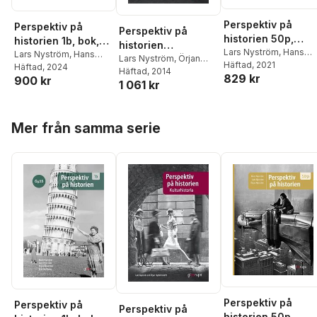
Perspektiv på
Perspektiv på
Perspektiv på
historien 50p,
historien 1b, bok,
historien
elevbok
Lars Nyström
,
Hans
Gy25
Lars Nyström
,
Hans
Kulturhistoria
Lars Nyström
,
Örjan
Nyström
Häftad
, 2021
,
Örjan Nystr
Nyström
Häftad
, 2024
,
Örjan
Nyström
Häftad
, 2014
829 kr
900 kr
Nyström
,
Erik Hallberg
1 061 kr
Hoppa över listan
Mer från samma serie
Perspektiv på
Perspektiv på
Perspektiv på
historien 50p,