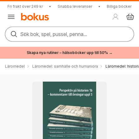
Fri frakt över 249 kr
•
Snabba leveranser
•
Billiga böcker
Sök bok, spel, pussel, penna...
Skapa nya rutiner – hälsoböcker upp till 50% →
Läromedel
Läromedel: samhälle och humaniora
Läromedel: histori