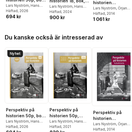
historien 1b, bok,
historien
Gy25
Lars Nyström
,
Hans
Gy25
Lars Nyström
,
Hans
Kulturhistoria
Lars Nyström
,
Örjan
Nyström
Häftad
, 2026
,
Örjan
Nyström
Häftad
, 2024
,
Örjan
Nyström
Häftad
, 2014
694 kr
Nyström
,
Erik Hallberg
900 kr
Nyström
,
Erik Hallberg
1 061 kr
Hoppa över listan
Du kanske också är intresserad av
Nyhet
Perspektiv på
Perspektiv på
Perspektiv på
historien 50p, bok,
historien 50p,
historien
Gy25
Lars Nyström
,
Hans
elevbok
Lars Nyström
,
Hans
Kulturhistoria
Lars Nyström
,
Örjan
Nyström
Häftad
, 2026
,
Örjan
Nyström
Häftad
, 2021
,
Örjan Nyström
Nyström
Häftad
, 2014
Nyström
,
Erik Hallberg