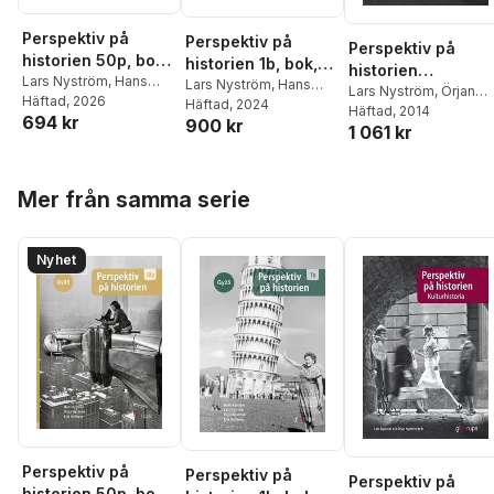
Perspektiv på
Perspektiv på
Perspektiv på
historien 50p, bok,
historien 1b, bok,
historien
Gy25
Lars Nyström
,
Hans
Gy25
Lars Nyström
,
Hans
Kulturhistoria
Lars Nyström
,
Örjan
Nyström
Häftad
, 2026
,
Örjan
Nyström
Häftad
, 2024
,
Örjan
Nyström
Häftad
, 2014
694 kr
Nyström
,
Erik Hallberg
900 kr
Nyström
,
Erik Hallberg
1 061 kr
Hoppa över listan
Mer från samma serie
Nyhet
Perspektiv på
Perspektiv på
Perspektiv på
historien 50p, bok,