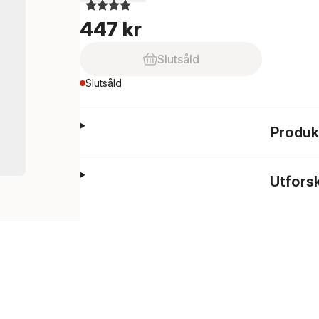
447 kr
Slutsåld
Slutsåld
Produk
Utfors