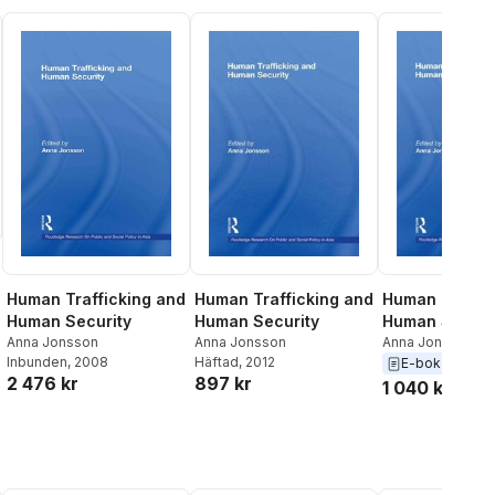
Human Trafficking and
Human Trafficking and
Human Traffic
Human Security
Human Security
Human Securi
Anna Jonsson
Anna Jonsson
Anna Jonsson
Inbunden
, 2008
Häftad
, 2012
E-bok
2012
2 476 kr
897 kr
1 040 kr