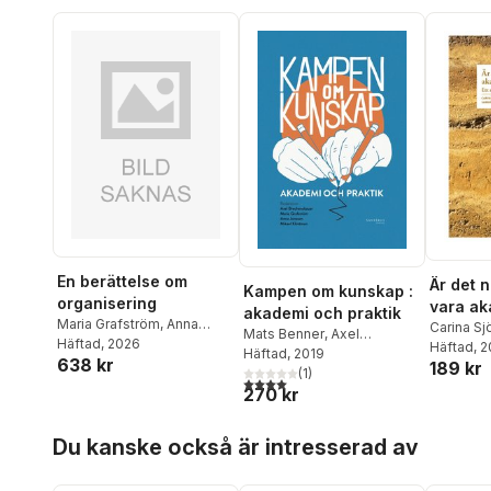
En berättelse om
Är det 
Kampen om kunskap :
organisering
vara ak
akademi och praktik
Maria Grafström
,
Anna
Carina S
Mats Benner
,
Axel
Jonsson
Häftad
, 2026
,
Oline Stig
,
Lars
Jernek
Häftad
, 
,
F
Brechensbauer
Häftad
, 2019
,
Maria
638 kr
Strannegård
189 kr
David Wä
Grafström
(
1
,
)
Olof Hallonsten
,
4,0
utav 5 stjärnor. Totalt antal röster:
Johannes
270 kr
Anna Jonsson
,
Mikael
Andersso
Klintman
,
Mari Kågström
,
Anna Me
Hoppa över listan
Eugenia Perez Vico
,
Peter
Du kanske också är intresserad av
Jonsson
Svensson
,
Katarina
Wadstein MacLeod
,
Kajsa