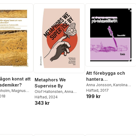
Att förebygga och
någon konst att
hantera
Metaphors We
ademiker?
påverkansförsök : en
Anna Jonsson
,
Karolina
Supervise By
Hurve
Häftad
,
, 2017
Johanna Skinnari
,
jöholm
,
Magnus
handbok
Olof Hallonsten
,
Anna
199 kr
Brottsförebyggande
2018
redrik Schoug
,
Jonsson
Häftad
, 2024
,
Jens Rennstam
,
rådet/Brå
sterfors
,
343 kr
Nadja Sörgärde
,
Sanne
 Persson
,
Erika
Frandsen
,
Katarina Hollertz
,
n Cederholm
,
Lisa Källström
,
Björn
euwisse
,
Anna
Lundberg
,
Jenny
,
Ingvar Mattson
Magnusson
,
Monika Müller
,
Eddy Nehls
,
Stephan
Schaefer
,
Katie Sullivan
,