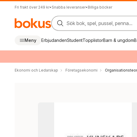
Fri frakt över 249 kr
•
Snabba leveranser
•
Billiga böcker
Sök bok, spel, pussel, penna...
Meny
Erbjudanden
Student
Topplistor
Barn & ungdom
B
Ekonomi och Ledarskap
Företagsekonomi
Organisationsteor