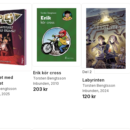
Del 2
Erik kör cross
et med
Torsten Bengtsson
Labyrinten
et
Inbunden
, 2010
Torsten Bengtsson
203 kr
Bengtsson
Inbunden
, 2024
, 2025
120 kr