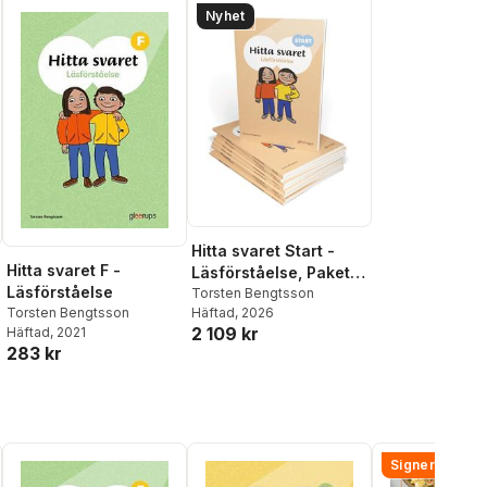
Nyhet
Hitta svaret Start -
Hitta svaret F -
Läsförståelse, Paket
Läsförståelse
10 ex
Torsten Bengtsson
Torsten Bengtsson
Häftad
, 2026
2 109 kr
Häftad
, 2021
283 kr
Signerad!