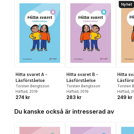
Nyhet
Hitta svaret A -
Hitta svaret B -
Hitta sv
Läsförståelse
Läsförståelse
Läsförs
Torsten Bengtsson
Torsten Bengtsson
Torsten 
Häftad
, 2019
Häftad
, 2019
Häftad
, 
274 kr
283 kr
249 kr
Hoppa över listan
Du kanske också är intresserad av