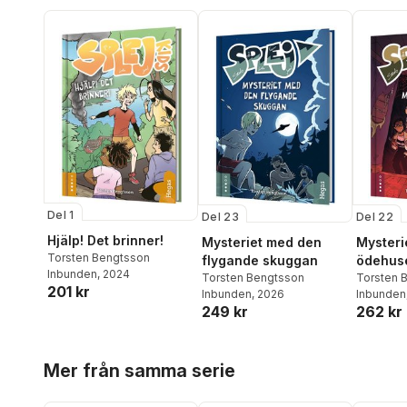
Del 1
Del 23
Del 22
Hjälp! Det brinner!
Mysteriet med den
Mysteri
Torsten Bengtsson
flygande skuggan
ödehus
Inbunden
, 2024
Torsten Bengtsson
Torsten 
201 kr
Inbunden
, 2026
Inbunden
249 kr
262 kr
Hoppa över listan
Mer från samma serie