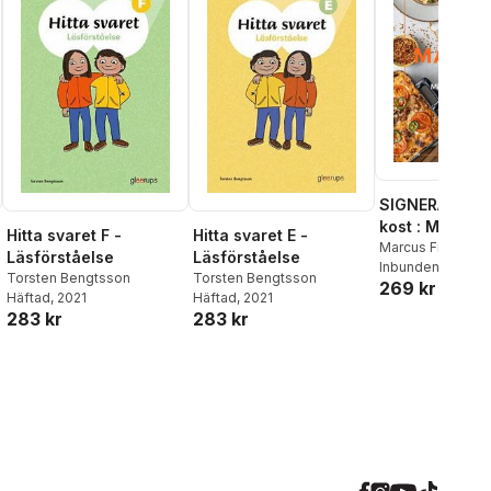
SIGNERAD - M
kost : Middag
Hitta svaret F -
Hitta svaret E -
matlådor
Marcus Frank
Läsförståelse
Läsförståelse
Inbunden
, 2026
Torsten Bengtsson
Torsten Bengtsson
269 kr
Häftad
, 2021
Häftad
, 2021
283 kr
283 kr