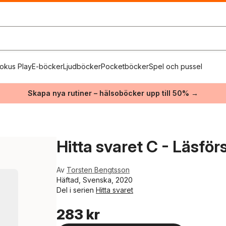
okus Play
E-böcker
Ljudböcker
Pocketböcker
Spel och pussel
Skapa nya rutiner – hälsoböcker upp till 50% →
Hitta svaret C - Läsför
Av
Torsten Bengtsson
Häftad, Svenska, 2020
Del i serien
Hitta svaret
283 kr