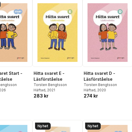
Hitta svaret E -
Hitta svaret D -
aret Start -
Läsförståelse
Läsförståelse
tåelse
Torsten Bengtsson
Torsten Bengtsson
Bengtsson
Häftad
, 2021
Häftad
, 2020
2026
283 kr
274 kr
Nyhet
Nyhet