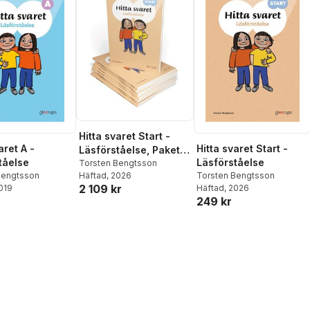
Hitta svaret Start -
aret A -
Hitta svaret Start -
Läsförståelse, Paket
tåelse
Läsförståelse
10 ex
Torsten Bengtsson
Bengtsson
Häftad
, 2026
Torsten Bengtsson
2 109 kr
2019
Häftad
, 2026
249 kr