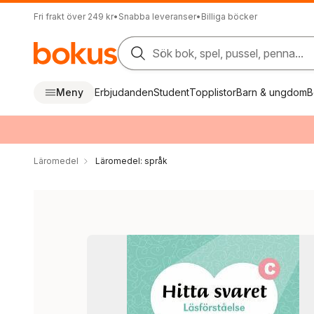
Fri frakt över 249 kr
•
Snabba leveranser
•
Billiga böcker
Sök bok, spel, pussel, penna...
Meny
Erbjudanden
Student
Topplistor
Barn & ungdom
B
Läromedel
Läromedel: språk