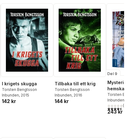
Del 9
Mysteriet med
Tillbaka till ett krig
I krigets skugga
hemska sanni
Torsten Bengtsson
Torsten Bengtsson
Torsten Bengtss
Inbunden
, 2016
Inbunden
, 2015
Inbunden
, 2019
144 kr
142 kr
(
2
)
4,5
utav 5 stjärnor.
243 kr