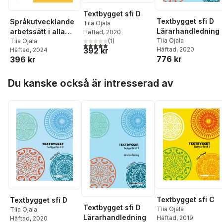
Textbygget sfi D
Textbygget sfi D
Språkutvecklande
Tiia Ojala
Lärarhandledning
arbetssätt i alla
Häftad
, 2020
Tiia Ojala
ämnen :
Tiia Ojala
(
1
)
5,0
utav 5 stjärnor. Totalt antal röster:
392 kr
Häftad
, 2020
Häftad
, 2024
undervisning,
776 kr
396 kr
metoder och
strategier
Hoppa över listan
Du kanske också är intresserad av
Textbygget sfi C
Textbygget sfi D
Textbygget sfi D
Tiia Ojala
Tiia Ojala
Lärarhandledning
Häftad
, 2019
Häftad
, 2020