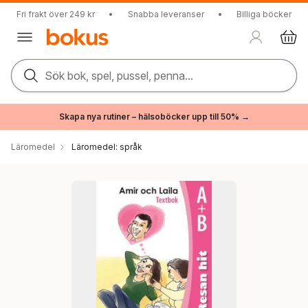
Fri frakt över 249 kr
•
Snabba leveranser
•
Billiga böcker
Sök bok, spel, pussel, penna...
Skapa nya rutiner – hälsoböcker upp till 50% →
Läromedel
Läromedel: språk