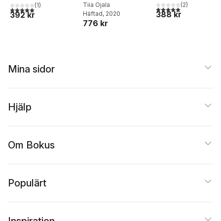
Tiia Ojala
(
2
)
(
1
)
5,0
utav 5 stjärnor. Tota
5,0
utav 5 stjärnor. Totalt antal röster:
388 kr
392 kr
Häftad
, 2020
776 kr
Mina sidor
Hjälp
Om Bokus
Populärt
Inspiration