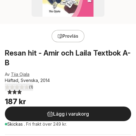
Provläs
Resan hit - Amir och Laila Textbok A-
B
Av
Tiia Ojala
Häftad, Svenska, 2014
(
1
)
3,0
utav 5 stjärnor. Totalt antal röster:
187 kr
Lägg i varukorg
Skickas
.
Fri frakt över 249 kr.