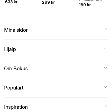
633 kr
269 kr
189 kr
Ejdemo Beer
,
Victor
Beer
Mina sidor
Hjälp
Om Bokus
Populärt
Inspiration