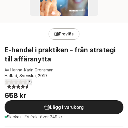
Provläs
E-handel i praktiken - från strategi
till affärsnytta
Av
Hanna-Karin Grensman
Häftad, Svenska, 2019
(
5
)
4,6
utav 5 stjärnor. Totalt antal röster:
658 kr
Lägg i varukorg
Skickas
.
Fri frakt över 249 kr.