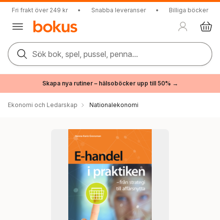
Fri frakt över 249 kr
•
Snabba leveranser
•
Billiga böcker
Sök bok, spel, pussel, penna...
Skapa nya rutiner – hälsoböcker upp till 50% →
Ekonomi och Ledarskap
Nationalekonomi