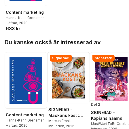
Content marketing
Hanna-Karin Grensman
Häftad
, 2020
633 kr
Hoppa över listan
Du kanske också är intresserad av
Signerad!
Signerad!
Del 2
SIGNERAD -
SIGNERAD -
Content marketing
Mackans kost :
Kopians hämnd
Hanna-Karin Grensman
Middagar och
Marcus Frank
IJustWantToBeCool
,
Häftad
, 2020
Inbunden
, 2026
matlådor
Joel Adolphson
Inbunden
, 2026
,
Emil