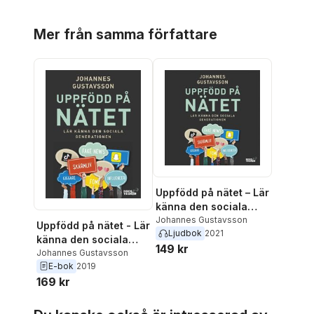
Hoppa över listan
Mer från samma författare
Uppfödd på nätet – Lär
känna den sociala
generationen
Johannes Gustavsson
Uppfödd på nätet - Lär
Ljudbok
2021
känna den sociala
149 kr
generationen
Johannes Gustavsson
E-bok
2019
169 kr
Hoppa över listan