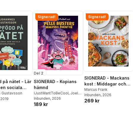
Signerad!
Signerad!
Del 2
SIGNERAD - Mackans
 på nätet - Lär
SIGNERAD - Kopians
kost : Middagar och
en sociala
hämnd
matlådor
Marcus Frank
ionen
 Gustavsson
IJustWantToBeCool
,
Joel
Inbunden
, 2026
Adolphson
Inbunden
, 2026
,
Emil Ejdemo
2019
269 kr
189 kr
Beer
,
Victor Beer