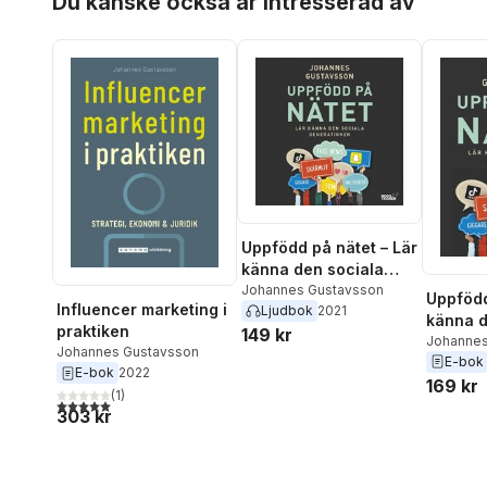
Du kanske också är intresserad av
Uppfödd på nätet – Lär
känna den sociala
generationen
Johannes Gustavsson
Uppfödd
Influencer marketing i
Ljudbok
2021
känna d
praktiken
149 kr
generat
Johannes
Johannes Gustavsson
E-bok
E-bok
2022
169 kr
(
1
)
5,0
utav 5 stjärnor. Totalt antal röster:
303 kr