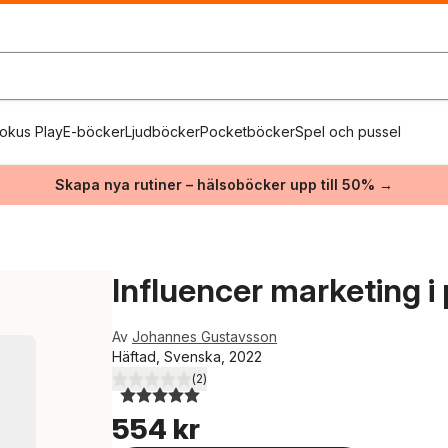
okus Play
E-böcker
Ljudböcker
Pocketböcker
Spel och pussel
Skapa nya rutiner – hälsoböcker upp till 50% →
Influencer marketing i
Av
Johannes Gustavsson
Häftad, Svenska, 2022
(
2
)
5,0
utav 5 stjärnor. Totalt antal röster:
554 kr