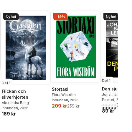
Nyhet
-19%
Nyhet
Del 1
Del 1
Den sjunde po
Stortaxi
Flickan och
Johanna Bäckst
Flora Wiström
silverhjorten
Lerneby
Pocket
, 2026
Inbunden
, 2026
Alexandra Bring
(
1
)
209 kr
259 kr
5,0
utav 5 stjärnor.
Inbunden
, 2026
89 kr
169 kr