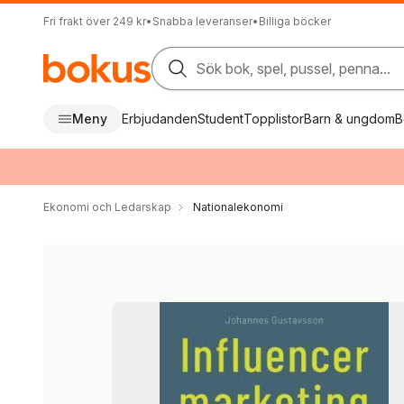
Fri frakt över 249 kr
•
Snabba leveranser
•
Billiga böcker
Sök bok, spel, pussel, penna...
Meny
Erbjudanden
Student
Topplistor
Barn & ungdom
B
Ekonomi och Ledarskap
Nationalekonomi