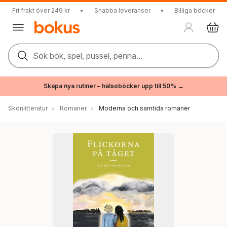
Fri frakt över 249 kr
•
Snabba leveranser
•
Billiga böcker
Sök bok, spel, pussel, penna...
Skapa nya rutiner – hälsoböcker upp till 50% →
Skönlitteratur
Romaner
Moderna och samtida romaner