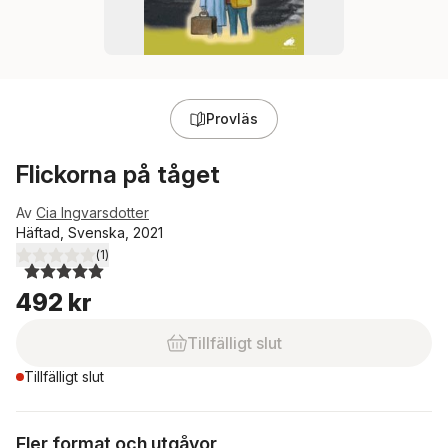
Provläs
Flickorna på tåget
Av
Cia Ingvarsdotter
Häftad, Svenska, 2021
(
1
)
5,0
utav 5 stjärnor. Totalt antal röster:
492 kr
Tillfälligt slut
Tillfälligt slut
Fler format och utgåvor