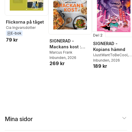
Flickorna på tåget
Cia Ingvarsdotter
E-bok
Del 2
79 kr
SIGNERAD -
SIGNERAD -
Mackans kost :
Kopians hämnd
Middagar och
Marcus Frank
IJustWantToBeCool
,
Inbunden
, 2026
matlådor
Joel Adolphson
Inbunden
, 2026
,
Emil
269 kr
189 kr
Ejdemo Beer
,
Victor
Beer
Mina sidor