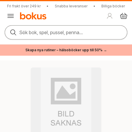
Fri frakt över 249 kr
•
Snabba leveranser
•
Billiga böcker
Sök bok, spel, pussel, penna...
Skapa nya rutiner – hälsoböcker upp till 50% →