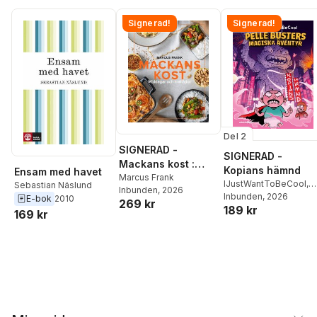
Signerad!
Signerad!
Del 2
SIGNERAD -
SIGNERAD -
Mackans kost :
Kopians hämnd
Ensam med havet
Middagar och
Marcus Frank
IJustWantToBeCool
,
Sebastian Näslund
Inbunden
, 2026
matlådor
Joel Adolphson
Inbunden
, 2026
,
Emil
E-bok
2010
269 kr
189 kr
Ejdemo Beer
,
Victor
169 kr
Beer