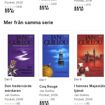
Pocket
, 2018
Pocket
, 2020
(
34
)
(
17
)
3,6
utav 5 stjärnor. Totalt antal röster:
(
44
)
3,9
utav 5 stjärnor. Tota
89 kr
3,4
utav 5 stjärnor. Totalt antal röster:
89 kr
89 kr
Hoppa över listan
Mer från samma serie
Del 9
Del 5
Del 1
I hennes Majestät
Den hedervärde
Coq Rouge
tjänst
mördaren
Jan Guillou
Jan Guillou
Pocket
, 2006
Jan Guillou
Pocket
, 2006
(
9
)
Pocket
, 2006
4,1
utav 5 stjärnor. Totalt antal röster:
89 kr
(
4
)
(
6
)