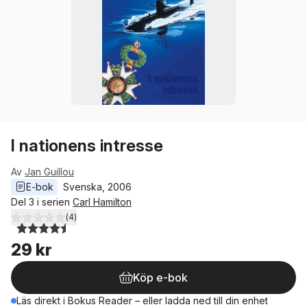
I nationens intresse
Av
Jan Guillou
E-bok
Svenska
, 
2006
Del 3 i serien
Carl Hamilton
(
4
)
4,5
utav 5 stjärnor. Totalt antal röster:
29 kr
Köp e-bok
Läs direkt i Bokus Reader – eller ladda ned till din enhet