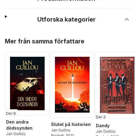
Utforska kategorier
Hoppa över listan
Mer från samma författare
Del 9
Del 2
Den andra
Slutet på historien
Dandy
dödssynden
Jan Guillou
Jan Guillou
Jan Guillou
Pocket
, 2021