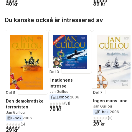
4,8
utav 5 stjärnor. Tota
4,0
utav 5 stjärnor. Totalt antal röster:
89 kr
40 kr
Hoppa över listan
Du kanske också är intresserad av
Del 3
I nationens
intresse
Jan Guillou
Del 7
Del 5
Ljudbok
2006
Ingen mans land
Den demokratiske
(
51
)
4,3
utav 5 stjärnor. Totalt antal röster:
Jan Guillou
terroristen
79 kr
E-bok
2006
Jan Guillou
(
3
)
E-bok
2006
2,7
utav 5 stjärnor. Tota
29 kr
(
5
)
4,6
utav 5 stjärnor. Totalt antal röster:
29 kr