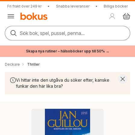
Fri frakt över 249 kr
•
Snabba leveranser
•
Billiga böcker
Sök bok, spel, pussel, penna...
Skapa nya rutiner – hälsoböcker upp till 50% →
Deckare
Thriller
Vi hittar inte den utgåva du söker efter, kanske
funkar den här lika bra?