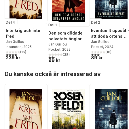
Del 4
Del 2
Del 1
Inte krig och inte
Eventuellt uppsåt 
Den som dödade
fred
att döda ortens
helvetets änglar
Jan Guillou
gangsters
Jan Guillou
Jan Guillou
Inbunden
, 2025
Pocket
, 2024
Pocket
, 2022
(
16
)
(
16
)
3,9
utav 5 stjärnor. Totalt antal röster:
3,1
utav 5 stjärnor. Total
(
38
)
2,4
utav 5 stjärnor. Totalt antal röster:
239 kr
89 kr
99 kr
Hoppa över listan
Du kanske också är intresserad av