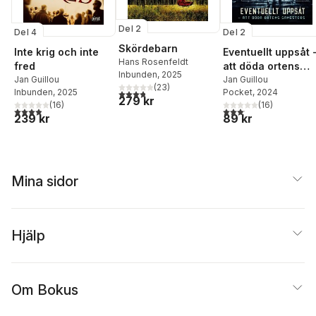
Del 2
Del 4
Del 2
Skördebarn
Inte krig och inte
Eventuellt uppsåt 
Hans Rosenfeldt
fred
att döda ortens
Inbunden
, 2025
Jan Guillou
gangsters
Jan Guillou
(
23
)
3,8
utav 5 stjärnor. Totalt antal röster:
Inbunden
, 2025
Pocket
, 2024
279 kr
(
16
)
(
16
)
3,9
utav 5 stjärnor. Totalt antal röster:
3,1
utav 5 stjärnor. Total
239 kr
89 kr
Mina sidor
Hjälp
Om Bokus