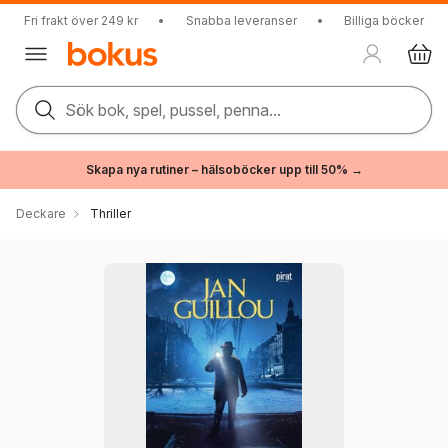
Fri frakt över 249 kr
•
Snabba leveranser
•
Billiga böcker
Sök bok, spel, pussel, penna...
Skapa nya rutiner – hälsoböcker upp till 50% →
Deckare
Thriller