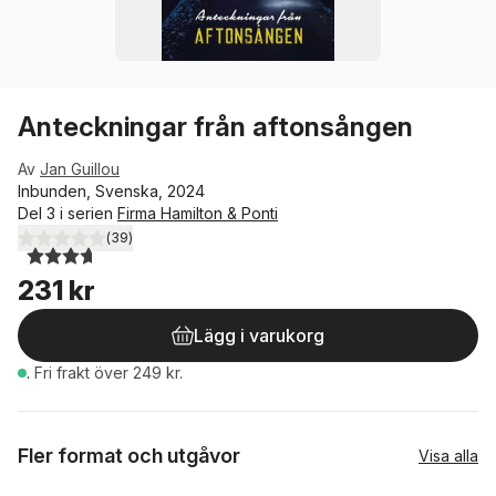
Anteckningar från aftonsången
Av
Jan Guillou
Inbunden, Svenska, 2024
Del 3 i serien
Firma Hamilton & Ponti
(
39
)
3,7
utav 5 stjärnor. Totalt antal röster:
231 kr
Lägg i varukorg
.
Fri frakt över 249 kr.
Fler format och utgåvor
Visa alla