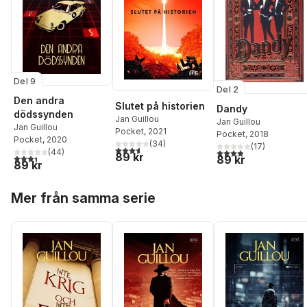
Del 9
Del 2
Den andra
Slutet på historien
Dandy
dödssynden
Jan Guillou
Jan Guillou
Jan Guillou
Pocket
, 2021
Pocket
, 2018
Pocket
, 2020
(
34
)
(
17
)
3,6
utav 5 stjärnor. Totalt antal röster:
(
44
)
3,9
utav 5 stjärnor. Tota
89 kr
3,4
utav 5 stjärnor. Totalt antal röster:
89 kr
89 kr
Hoppa över listan
Mer från samma serie