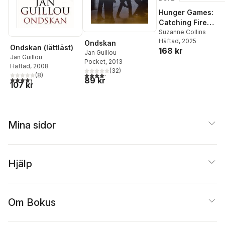
Hunger Games:
Catching Fire
Deluxe
Suzanne Collins
Häftad
, 2025
Ondskan
Ondskan (lättläst)
168 kr
Jan Guillou
Jan Guillou
Pocket
, 2013
Häftad
, 2008
(
32
)
4,2
utav 5 stjärnor. Totalt antal röster:
(
8
)
4,3
utav 5 stjärnor. Totalt antal röster:
89 kr
107 kr
Mina sidor
Hjälp
Om Bokus