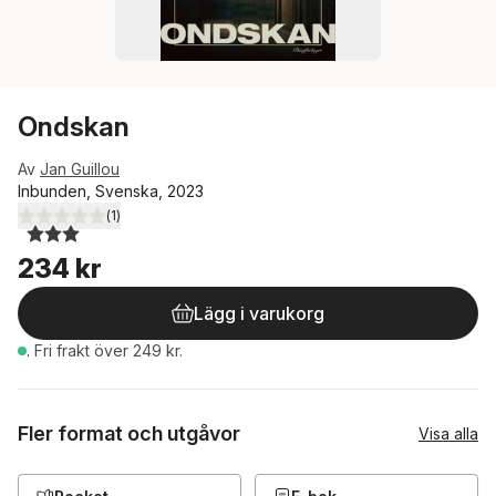
Ondskan
Av
Jan Guillou
Inbunden, Svenska, 2023
(
1
)
3,0
utav 5 stjärnor. Totalt antal röster:
234 kr
Lägg i varukorg
.
Fri frakt över 249 kr.
Fler format och utgåvor
Visa alla