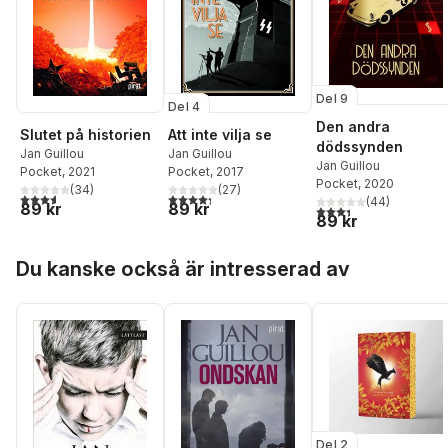
Del 9
Del 4
Den andra
Slutet på historien
Att inte vilja se
dödssynden
Jan Guillou
Jan Guillou
Jan Guillou
Pocket
, 2021
Pocket
, 2017
Pocket
, 2020
(
34
)
(
27
)
3,6
utav 5 stjärnor. Totalt antal röster:
4,3
utav 5 stjärnor. Totalt antal röster:
(
44
)
89 kr
89 kr
3,4
utav 5 stjärnor. Tota
89 kr
Hoppa över listan
Du kanske också är intresserad av
Del 2