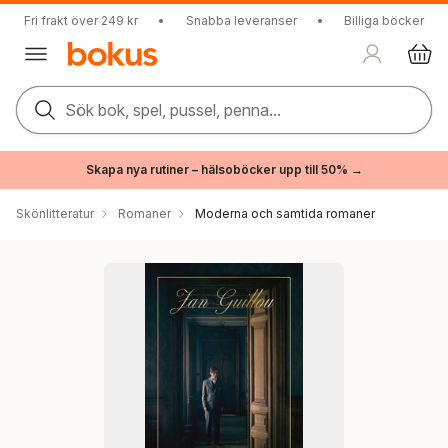
Fri frakt över 249 kr
•
Snabba leveranser
•
Billiga böcker
Sök bok, spel, pussel, penna...
Skapa nya rutiner – hälsoböcker upp till 50% →
Skönlitteratur
Romaner
Moderna och samtida romaner