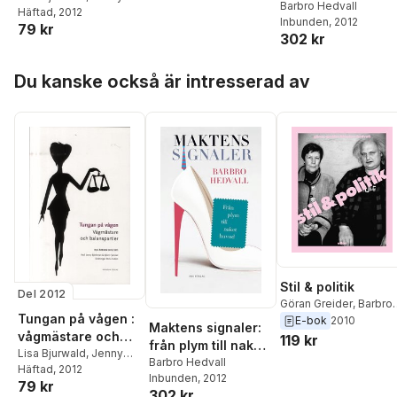
huvud
Barbro Hedvall
Björkman
Häftad
, 2012
,
Hanna Bäck
,
Inbunden
, 2012
79 kr
Henry Bäck
,
Ulla
302 kr
Ekström von Essen
,
Björn Fjæstad
,
Mikael
Hoppa över listan
Gilljam
,
Barbro Hedvall
,
Du kanske också är intresserad av
Ann-Cathrine Jungar
,
David Karlsson
,
Magnus Linton
,
Tommy
Möller
,
Lars Nord
,
Mai-
Brith Schartau
,
Sten
Widmalm
,
Patrik
Winton
,
Lena
Wängnerud
Stil & politik
Del 2012
Göran Greider
,
Barbro
Tungan på vågen :
Hedvall
E-bok
2010
Maktens signaler:
vågmästare och
119 kr
från plym till naket
balanspartier
Lisa Bjurwald
,
Jenny
huvud
Barbro Hedvall
Björkman
Häftad
, 2012
,
Hanna Bäck
,
Inbunden
, 2012
79 kr
Henry Bäck
,
Ulla
302 kr