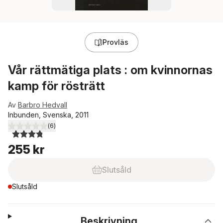
Provläs
Vår rättmätiga plats : om kvinnornas
kamp för rösträtt
Av
Barbro Hedvall
Inbunden, Svenska, 2011
(
6
)
3,8
utav 5 stjärnor. Totalt antal röster:
255 kr
Slutsåld
Slutsåld
Beskrivning