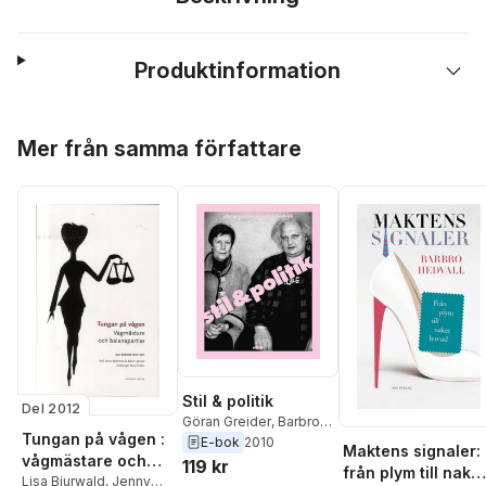
Produktinformation
Hoppa över listan
Mer från samma författare
Stil & politik
Del 2012
Göran Greider
,
Barbro
Tungan på vågen :
Hedvall
E-bok
2010
Maktens signaler:
vågmästare och
119 kr
från plym till naket
balanspartier
Lisa Bjurwald
,
Jenny