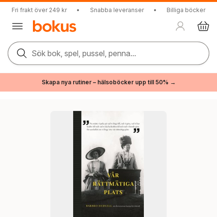
Fri frakt över 249 kr
•
Snabba leveranser
•
Billiga böcker
Sök bok, spel, pussel, penna...
Skapa nya rutiner – hälsoböcker upp till 50% →