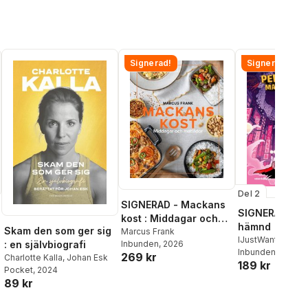
Signerad!
Signerad!
Del 2
SIGNERAD - Mackans
SIGNERAD - K
kost : Middagar och
hämnd
Skam den som ger sig
matlådor
Marcus Frank
IJustWantToBeC
Inbunden
, 2026
: en självbiografi
Adolphson
Inbunden
, 2026
,
Emil
269 kr
Charlotte Kalla
,
Johan Esk
189 kr
Beer
,
Victor Beer
al röster:
Pocket
, 2024
89 kr