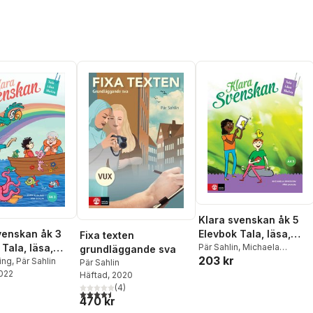
Klara svenskan åk 5
Elevbok Tala, läsa,
venskan åk 3
Fixa texten
skriva
Pär Sahlin
,
Michaela
Tala, läsa,
grundläggande sva
203 kr
Eriksson
ing
,
Pär Sahlin
Pär Sahlin
2022
Häftad
, 2020
(
4
)
4,5
utav 5 stjärnor. Totalt antal röster:
470 kr