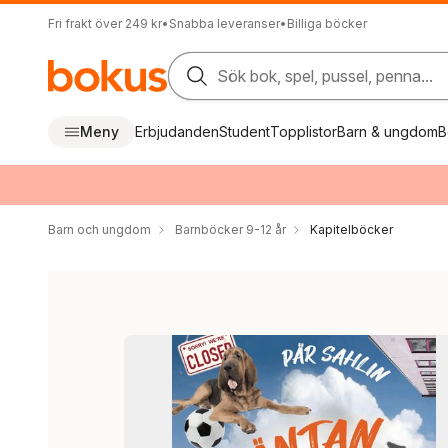
Fri frakt över 249 kr
•
Snabba leveranser
•
Billiga böcker
Sök bok, spel, pussel, penna...
Meny
Erbjudanden
Student
Topplistor
Barn & ungdom
B
Barn och ungdom
Barnböcker 9-12 år
Kapitelböcker