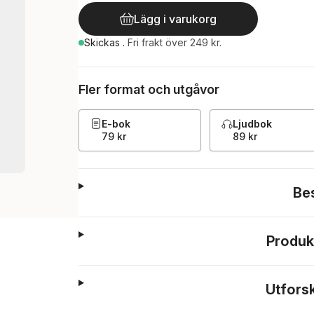
Lägg i varukorg
Skickas
.
Fri frakt över 249 kr.
Fler format och utgåvor
E-bok
Ljudbok
79 kr
89 kr
Be
Produk
Utfors