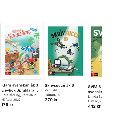
Klara svenskan åk 3
Skrivsuccé åk 6
SVEA 8 Grund
Elevbok Språklära
Pär Sahlin
svenska och 
Häftad
, 2018
med elevwebb
Sara Rådling
,
Pär Sahlin
Linnéa Svärd
,
Pär
270 kr
Häftad
, 2022
Klara Lindblom
Häftad
, 2026
179 kr
442 kr