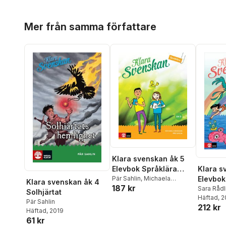
Hoppa över listan
Mer från samma författare
Klara svenskan åk 5
Elevbok Språklära
Klara s
med elevwebb : inkl
Pär Sahlin
,
Michaela
Elevbok 
Klara svenskan åk 4
187 kr
Eriksson
digital
skriva
Sara Rådl
Solhjärtat
Häftad
, 
färdighetsträning
Pär Sahlin
212 kr
Häftad
, 2019
61 kr