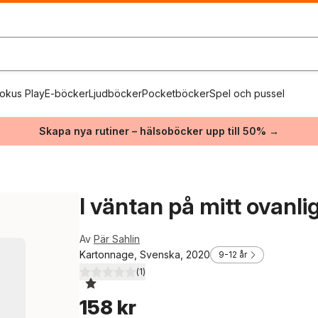
okus Play
E-böcker
Ljudböcker
Pocketböcker
Spel och pussel
Skapa nya rutiner – hälsoböcker upp till 50% →
I väntan på mitt ovanlig
Av
Pär Sahlin
Kartonnage, Svenska, 2020
9-12 år
(
1
)
1,0
utav 5 stjärnor. Totalt antal röster:
158 kr