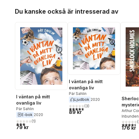
Hoppa över listan
Du kanske också är intresserad av
I väntan på mitt
ovanliga liv
Pär Sahlin
I väntan på mitt
Sherloc
Ljudbok
2020
ovanliga liv
mysterie
(
3
)
4,7
utav 5 stjärnor. Totalt antal röster:
Pär Sahlin
spräckl
Arthur C
89 kr
E-bok
2020
Inbunden
rödhåri
(
1
)
(
En skan
3,0
utav 5 stjärnor. Totalt antal röster:
4,5
utav 5 
79 kr
176 kr