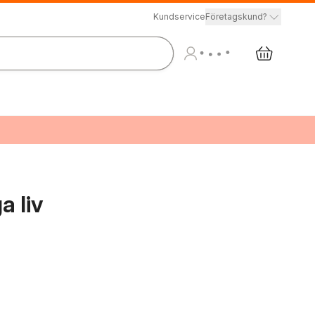
Kundservice
Företagskund?
a liv