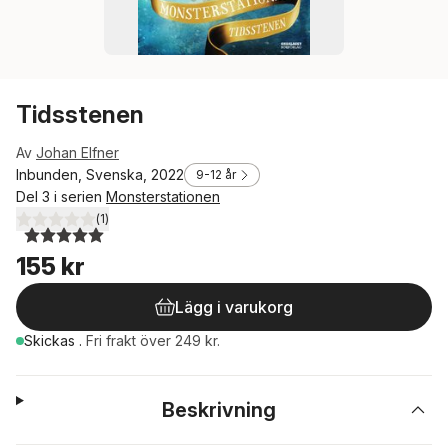
Tidsstenen
Av
Johan Elfner
Inbunden, Svenska, 2022
9-12 år
Del 3 i serien
Monsterstationen
(
1
)
5,0
utav 5 stjärnor. Totalt antal röster:
155 kr
Lägg i varukorg
Skickas
.
Fri frakt över 249 kr.
Beskrivning