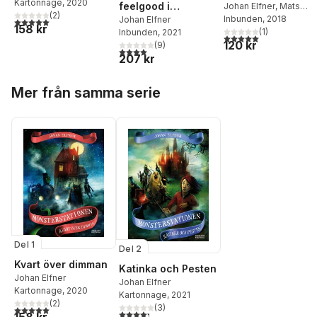
Kartonnage
, 2020
feelgood i
Johan Elfner
,
Mats
(
2
)
Dahlquist
Inbunden
, 2018
coronatider
Johan Elfner
5,0
utav 5 stjärnor. Totalt antal röster:
158 kr
(
1
)
Inbunden
, 2021
5,0
utav 5 stjärnor. Tota
120 kr
(
9
)
4,0
utav 5 stjärnor. Totalt antal röster:
207 kr
Hoppa över listan
Mer från samma serie
Del 1
Del 2
Kvart över dimman
Katinka och Pesten
Johan Elfner
Johan Elfner
Kartonnage
, 2020
Kartonnage
, 2021
(
2
)
(
3
)
5,0
utav 5 stjärnor. Totalt antal röster:
4,3
utav 5 stjärnor. Totalt antal röster: