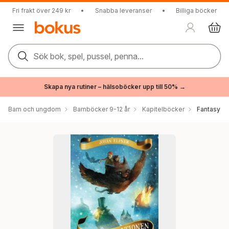
Fri frakt över 249 kr
•
Snabba leveranser
•
Billiga böcker
Sök bok, spel, pussel, penna...
Skapa nya rutiner – hälsoböcker upp till 50% →
Barn och ungdom
Barnböcker 9-12 år
Kapitelböcker
Fantasy