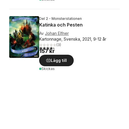
Del 2 - Monsterstationen
Katinka och Pesten
Av
Johan Elfner
Kartonnage, Svenska, 2021, 9-12 år
(
3
)
4,3
utav 5 stjärnor. Totalt antal röster:
157 kr
Lägg till
Skickas