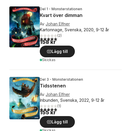
Del 1 - Monsterstationen
Kvart över dimman
Av
Johan Elfner
Kartonnage, Svenska, 2020, 9-12 år
(
2
)
5,0
utav 5 stjärnor. Totalt antal röster:
158 kr
Lägg till
Skickas
Del 3 - Monsterstationen
Tidsstenen
Av
Johan Elfner
Inbunden, Svenska, 2022, 9-12 år
(
1
)
5,0
utav 5 stjärnor. Totalt antal röster:
155 kr
Lägg till
Skickas