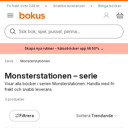
Fri frakt över 249 kr
•
Snabba leveranser
•
Billiga böcker
Sök bok, spel, pussel, penna...
Skapa nya rutiner – hälsoböcker upp till 50% →
Serie
Monsterstationen
Monsterstationen – serie
Visar alla böcker i serien Monsterstationen. Handla med fri
frakt och snabb leverans.
3
produkter
Filtrera
Sortera:
Trendande