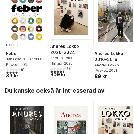
Del 1
Andres Lokko
2020-2024
Feber
Andres Lokko :
Andres Lokko
Jan Gradvall
,
Andres
2010-2019
Häftad
, 2025
Lokko
Pocket
,
, 2015
Mats Olsson
,
Andres Lokko
(
3
)
Lennart Persson
(
8
)
Pocket
, 2021
4,7
utav 5 stjärnor. Totalt antal röster:
4,1
utav 5 stjärnor. Totalt antal röster:
309 kr
89 kr
89 kr
Hoppa över listan
Du kanske också är intresserad av