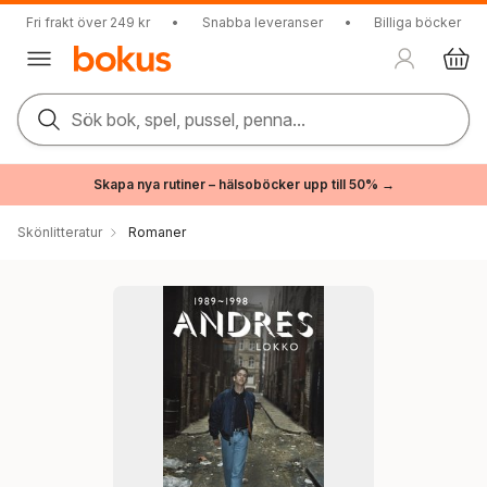
Fri frakt över 249 kr
•
Snabba leveranser
•
Billiga böcker
Sök bok, spel, pussel, penna...
Skapa nya rutiner – hälsoböcker upp till 50% →
Skönlitteratur
Romaner