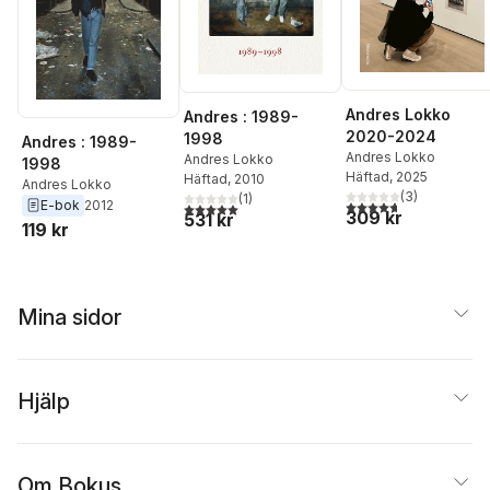
Andres Lokko
Andres : 1989-
2020-2024
1998
Andres : 1989-
Andres Lokko
Andres Lokko
1998
Häftad
, 2025
Häftad
, 2010
Andres Lokko
(
3
)
(
1
)
4,7
utav 5 stjärnor. Tota
E-bok
2012
5,0
utav 5 stjärnor. Totalt antal röster:
309 kr
531 kr
119 kr
Mina sidor
Hjälp
Om Bokus