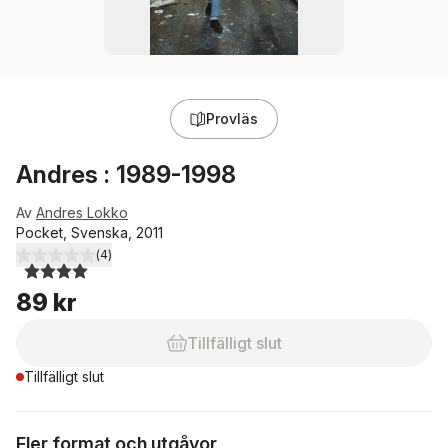
Provläs
Andres : 1989-1998
Av
Andres Lokko
Pocket, Svenska, 2011
(
4
)
4,0
utav 5 stjärnor. Totalt antal röster:
89 kr
Tillfälligt slut
Tillfälligt slut
Fler format och utgåvor