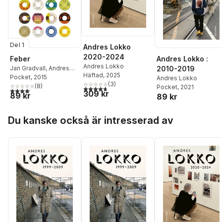
Del 1
Andres Lokko
2020-2024
Feber
Andres Lokko :
Andres Lokko
Jan Gradvall
,
Andres
2010-2019
Häftad
, 2025
Lokko
Pocket
,
, 2015
Mats Olsson
,
Andres Lokko
(
3
)
Lennart Persson
(
8
)
Pocket
, 2021
4,7
utav 5 stjärnor. Totalt antal röster:
4,1
utav 5 stjärnor. Totalt antal röster:
309 kr
89 kr
89 kr
Hoppa över listan
Du kanske också är intresserad av