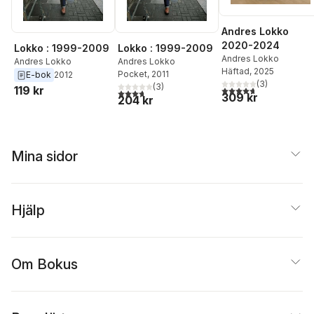
Andres Lokko
2020-2024
Lokko : 1999-2009
Lokko : 1999-2009
Andres Lokko
Andres Lokko
Andres Lokko
Häftad
, 2025
Pocket
, 2011
E-bok
2012
(
3
)
(
3
)
4,7
utav 5 stjärnor. Tota
119 kr
3,7
utav 5 stjärnor. Totalt antal röster:
309 kr
204 kr
Mina sidor
Hjälp
Om Bokus