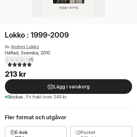
Lokko : 1999-2009
Av
Andres Lokko
Häftad, Svenska, 2010
(
1
)
5,0
utav 5 stjärnor. Totalt antal röster:
213 kr
Lägg i varukorg
Skickas
.
Fri frakt över 249 kr.
Fler format och utgåvor
E-bok
Pocket