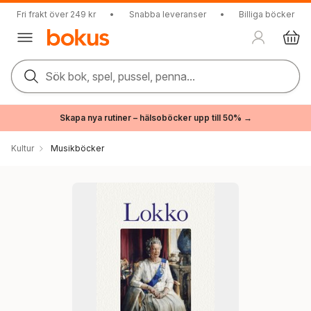
Fri frakt över 249 kr
•
Snabba leveranser
•
Billiga böcker
Sök bok, spel, pussel, penna...
Skapa nya rutiner – hälsoböcker upp till 50% →
Kultur
Musikböcker