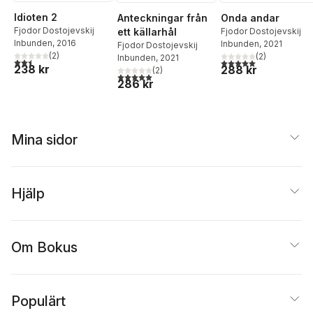
Idioten 2
Anteckningar från
Onda andar
Fjodor Dostojevskij
ett källarhål
Fjodor Dostojevskij
Inbunden
, 2016
Inbunden
, 2021
Fjodor Dostojevskij
(
2
)
(
2
)
Inbunden
, 2021
2,5
utav 5 stjärnor. Totalt antal röster:
5,0
utav 5 stjärnor. Tota
238 kr
288 kr
(
2
)
5,0
utav 5 stjärnor. Totalt antal röster:
286 kr
Mina sidor
Hjälp
Om Bokus
Populärt