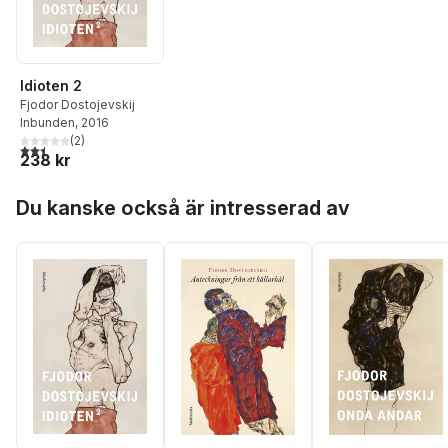
Idioten 2
Fjodor Dostojevskij
Inbunden
, 2016
(
2
)
2,5
utav 5 stjärnor. Totalt antal röster:
238 kr
Hoppa över listan
Du kanske också är intresserad av