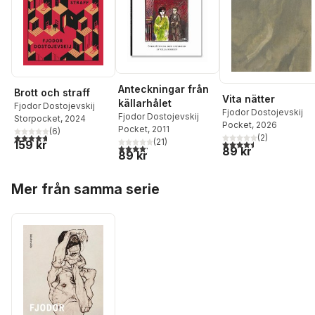
Anteckningar från
Brott och straff
Vita nätter
källarhålet
Fjodor Dostojevskij
Fjodor Dostojevskij
Fjodor Dostojevskij
Storpocket
, 2024
Pocket
, 2026
Pocket
, 2011
(
6
)
4,7
utav 5 stjärnor. Totalt antal röster:
(
2
)
(
21
)
159 kr
4,5
utav 5 stjärnor. Tota
4,2
utav 5 stjärnor. Totalt antal röster:
89 kr
89 kr
Hoppa över listan
Mer från samma serie