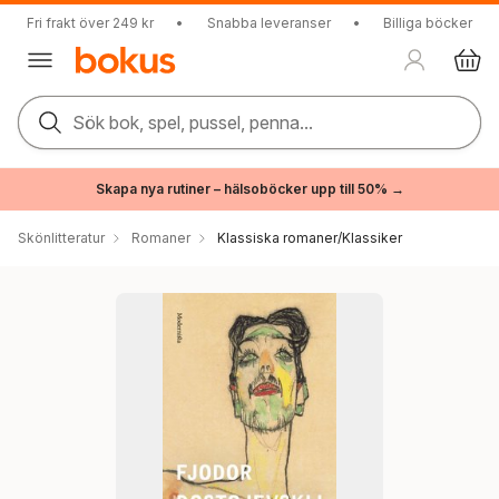
Fri frakt över 249 kr
•
Snabba leveranser
•
Billiga böcker
Sök bok, spel, pussel, penna...
Skapa nya rutiner – hälsoböcker upp till 50% →
Skönlitteratur
Romaner
Klassiska romaner/Klassiker