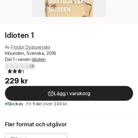
Idioten 1
Av
Fjodor Dostojevskij
Inbunden, Svenska, 2016
Del 1 i serien
Idioten
(
3
)
3,3
utav 5 stjärnor. Totalt antal röster:
229 kr
Lägg i varukorg
Skickas
.
Fri frakt över 249 kr.
Fler format och utgåvor