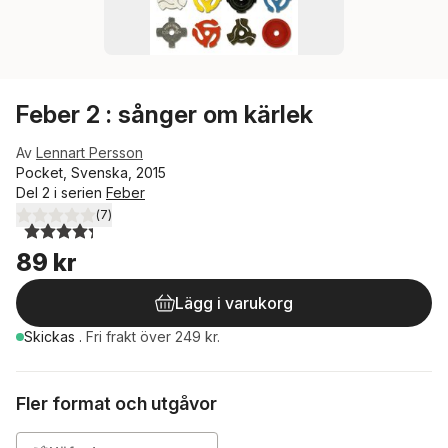
Feber 2 : sånger om kärlek
Av
Lennart Persson
Pocket, Svenska, 2015
Del 2 i serien
Feber
(
7
)
4,3
utav 5 stjärnor. Totalt antal röster:
89 kr
Lägg i varukorg
Skickas
.
Fri frakt över 249 kr.
Fler format och utgåvor