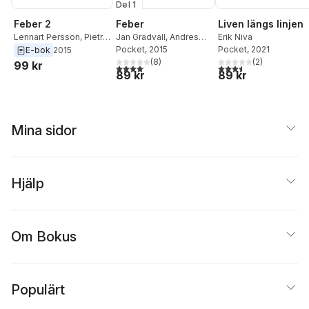
Del 1
Feber 2
Feber
Liven längs linjen
Lennart Persson
,
Pietro
Jan Gradvall
,
Andres
Erik Niva
Maglio
,
Anna Hellsten
Lokko
Pocket
,
, 2015
Mats Olsson
,
Pocket
, 2021
E-bok
2015
Lennart Persson
(
8
)
(
2
)
99 kr
4,1
utav 5 stjärnor. Totalt antal röster:
3,5
utav 5 stjärnor. Tota
89 kr
89 kr
Mina sidor
Hjälp
Om Bokus
Populärt