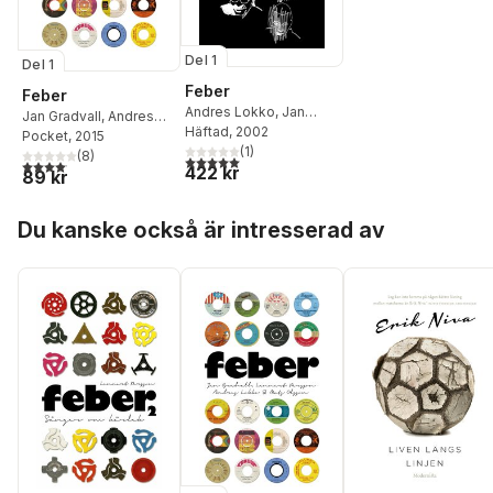
Del 1
Del 1
Feber
Feber
Andres Lokko
,
Jan
Jan Gradvall
,
Andres
Gradval
Häftad
, 2002
,
Lennart
Lokko
Pocket
,
, 2015
Mats Olsson
,
Persson
,
(
1
Mats Olsson
)
Lennart Persson
(
8
)
5,0
utav 5 stjärnor. Totalt antal röster:
4,1
utav 5 stjärnor. Totalt antal röster:
422 kr
89 kr
Hoppa över listan
Du kanske också är intresserad av