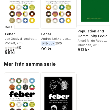
Del 1
Population and
Feber
Feber
Community Ecolog
Jan Gradvall
,
Andres
Andres Lokko
,
Jan
of Ontogenetic
André M. de Roos
,
Lokko
Pocket
,
, 2015
Mats Olsson
,
Gradvall
,
Mats Olsson
,
E-bok
2015
Lennart Persson
Inbunden
, 2013
Development
Lennart Persson
(
8
)
Lennart Persson
,
Pietro
99 kr
813 kr
4,1
utav 5 stjärnor. Totalt antal röster:
89 kr
Maglio
,
Terry Ericsson
,
Peter Johansson
Hoppa över listan
Mer från samma serie