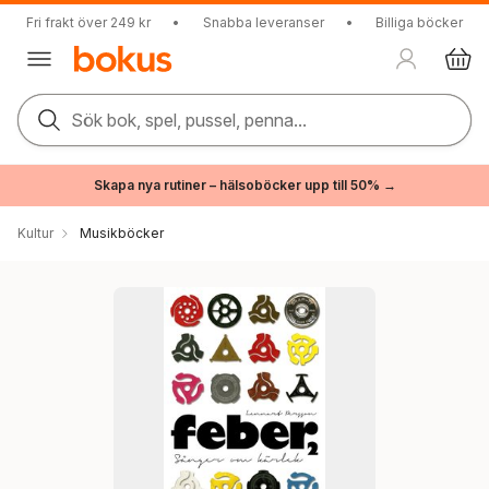
Fri frakt över 249 kr
•
Snabba leveranser
•
Billiga böcker
Sök bok, spel, pussel, penna...
Skapa nya rutiner – hälsoböcker upp till 50% →
Kultur
Musikböcker