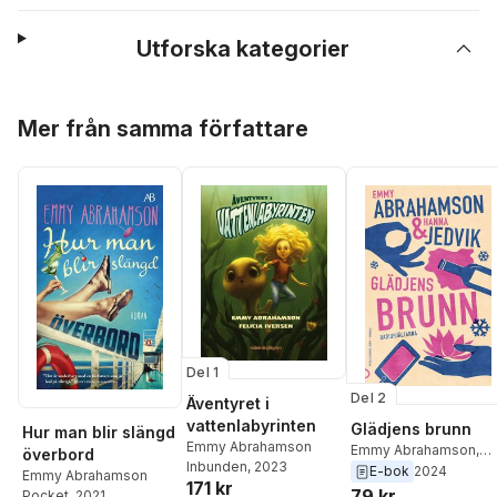
Utforska kategorier
Hoppa över listan
Mer från samma författare
Del 1
Del 2
Äventyret i
vattenlabyrinten
Glädjens brunn
Hur man blir slängd
Emmy Abrahamson
Emmy Abrahamson
,
överbord
Inbunden
, 2023
Hanna Jedvik
E-bok
2024
Emmy Abrahamson
171 kr
79 kr
Pocket
, 2021