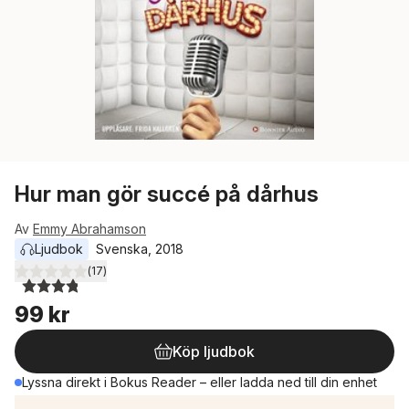
Hur man gör succé på dårhus
Av
Emmy Abrahamson
Ljudbok
Svenska
, 
2018
(
17
)
3,8
utav 5 stjärnor. Totalt antal röster:
99 kr
Köp ljudbok
Lyssna direkt i Bokus Reader – eller ladda ned till din enhet