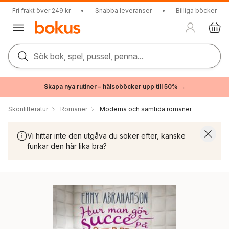
Fri frakt över 249 kr
•
Snabba leveranser
•
Billiga böcker
Sök bok, spel, pussel, penna...
Skapa nya rutiner – hälsoböcker upp till 50% →
Skönlitteratur
Romaner
Moderna och samtida romaner
Vi hittar inte den utgåva du söker efter, kanske
funkar den här lika bra?