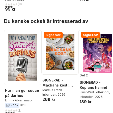
(
8
)
3,1
utav 5 stjärnor. Totalt antal röster:
99 kr
Hoppa över listan
Du kanske också är intresserad av
Signerad!
Signerad!
Del 2
SIGNERAD -
SIGNERAD -
Mackans kost :
Kopians hämnd
Middagar och
Marcus Frank
Hur man gör succé
IJustWantToBeCool
,
Inbunden
, 2026
matlådor
på dårhus
Joel Adolphson
Inbunden
, 2026
,
Emil
269 kr
Emmy Abrahamson
189 kr
Ejdemo Beer
,
Victor
E-bok
2018
Beer
(
2
)
4,0
utav 5 stjärnor. Totalt antal röster: